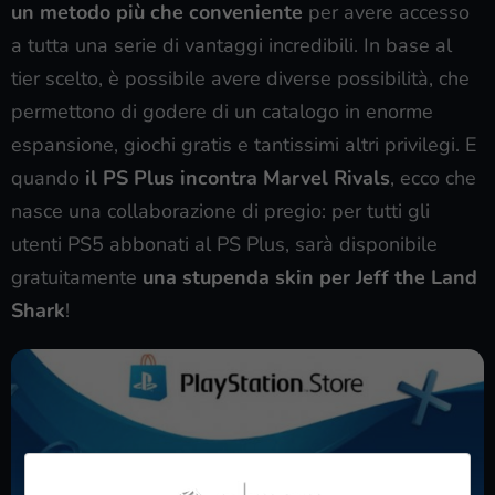
un metodo più che conveniente
per avere accesso
a tutta una serie di vantaggi incredibili. In base al
tier scelto, è possibile avere diverse possibilità, che
permettono di godere di un catalogo in enorme
espansione, giochi gratis e tantissimi altri privilegi. E
quando
il PS Plus incontra Marvel Rivals
, ecco che
nasce una collaborazione di pregio: per tutti gli
utenti PS5 abbonati al PS Plus, sarà disponibile
gratuitamente
una stupenda skin per Jeff the Land
Shark
!