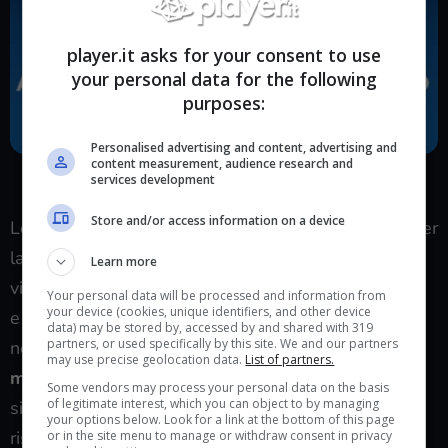
player.it asks for your consent to use
your personal data for the following
purposes:
Personalised advertising and content, advertising and
content measurement, audience research and
Arriva una nuova skin dello squaletto… ma non per tutti!
services development
(player.it)
Store and/or access information on a device
Lo squaletto Jeff è uno dei personaggi più amati, per
la sua tenerezza infinita, nonché tra i più odiati per
Learn more
via della sua mossa finale, spesso ritenuta ingiusta
Your personal data will be processed and information from
your device (cookies, unique identifiers, and other device
e in grado di svoltare l’esito di un match in men che
data) may be stored by, accessed by and shared with 319
partners, or used specifically by this site. We and our partners
non si dica… ma è troppo carino! E
per tutti i Jeff-
may use precise geolocation data.
List of partners.
main,
sta per arrivare una sorpresa incredibile: se
Some vendors may process your personal data on the basis
of legitimate interest, which you can object to by managing
siete abbonati a qualsiasi livello del Plus, potrete
your options below. Look for a link at the bottom of this page
riscattare
un incredibile bundle cosmetico
che
or in the site menu to manage or withdraw consent in privacy