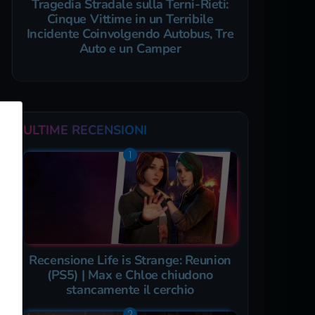
Tragedia Stradale sulla Terni-Rieti:
Cinque Vittime in un Terribile
Incidente Coinvolgendo Autobus, Tre
Auto e un Camper
ULTIME RECENSIONI
Recensione Life is Strange: Reunion
(PS5) | Max e Chloe chiudono
stancamente il cerchio