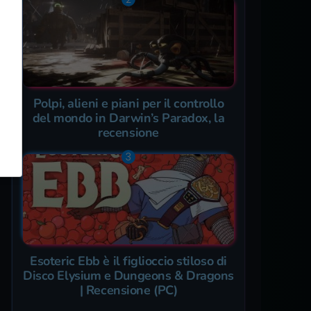
Polpi, alieni e piani per il controllo
del mondo in Darwin’s Paradox, la
recensione
Esoteric Ebb è il figlioccio stiloso di
Disco Elysium e Dungeons & Dragons
| Recensione (PC)