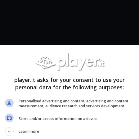
vuol dire che non si possa pensare ad
aggiornare
ming
con nuovi accessori e periferiche, soprattutto
nti numerosi sconti imperdibili.
player.it asks for your consent to use your
personal data for the following purposes:
l periodo di sconti più lungo di sempre, il Prime
lio: nel corso di questi giorni saranno presenti su
Personalised advertising and content, advertising and content
i Prime e dunque
ti consigliamo di cliccare su questo
measurement, audience research and services development
ervizio.
Store and/or access information on a device
n ambito PC gaming c’è sicuramente questa sulla
Learn more