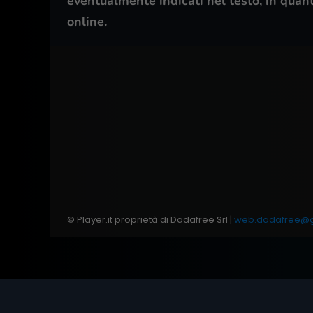
eventualmente indicati nel testo, in quan
online.
© Player.it proprietà di Dadafree Srl |
web.dadafree@