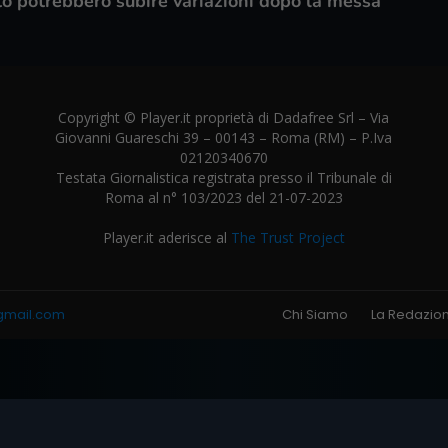
to potrebbero subire variazioni dopo la messa
Copyright © Player.it proprietà di Dadafree Srl – Via
Giovanni Guareschi 39 – 00143 – Roma (RM) – P.Iva
02120340670
Testata Giornalistica registrata presso il Tribunale di
Roma al n° 103/2023 del 21-07-2023
Player.it aderisce al
The Trust Project
gmail.com
Chi Siamo
La Redazio