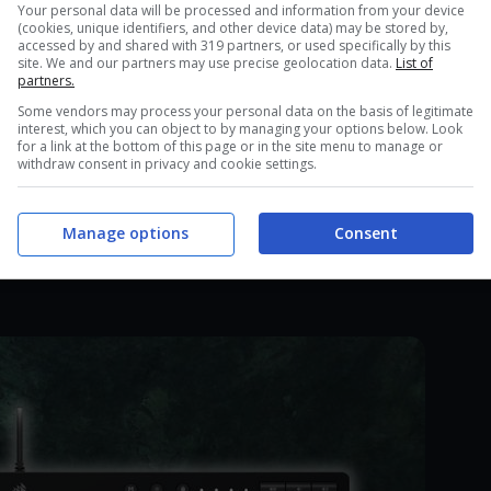
ere al volo dato che stiamo parlando di una delle
Your personal data will be processed and information from your device
(cookies, unique identifiers, and other device data) may be stored by,
a addirittura del 25%.
accessed by and shared with 319 partners, or used specifically by this
site. We and our partners may use precise geolocation data.
List of
partners.
 Corsair è la periferica perfetta per le
Some vendors may process your personal data on the basis of legitimate
interest, which you can object to by managing your options below. Look
for a link at the bottom of this page or in the site menu to manage or
withdraw consent in privacy and cookie settings.
due caratteristiche peculiari che la rendono
nza di retroilluminazione RGB che non può mai
Manage options
Consent
rsonalizzare sei tasti macro come si preferisce e