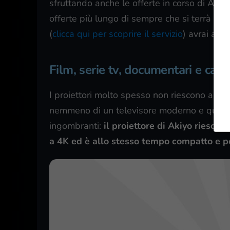
sfruttando anche le offerte in corso di Amaz
offerte più lungo di sempre che si terrà dal
(
clicca qui per scoprire il servizio
) avrai acc
Film, serie tv, documentari e carto
I proiettori molto spesso non riescono a em
nemmeno di un televisore moderno e qualora
ingombranti:
il proiettore di Akiyo riesce 
a 4K ed è allo stesso tempo compatto e 