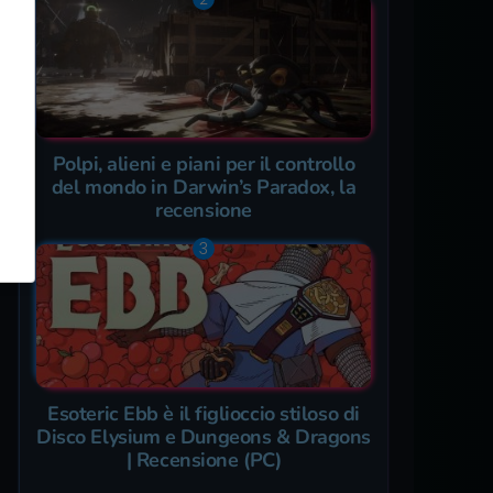
Polpi, alieni e piani per il controllo
del mondo in Darwin’s Paradox, la
recensione
Esoteric Ebb è il figlioccio stiloso di
Disco Elysium e Dungeons & Dragons
| Recensione (PC)