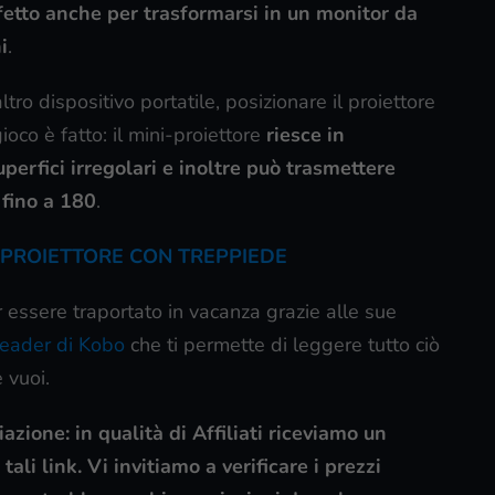
fetto anche per trasformarsi in un monitor da
i
.
tro dispositivo portatile, posizionare il proiettore
ioco è fatto: il mini-proiettore
riesce in
erfici irregolari e inoltre può trasmettere
 fino a 180
.
 PROIETTORE CON TREPPIEDE
 essere traportato in vacanza grazie alle sue
Reader di Kobo
che ti permette di leggere tutto ciò
 vuoi.
azione: in qualità di Affiliati riceviamo un
ali link. Vi invitiamo a verificare i prezzi