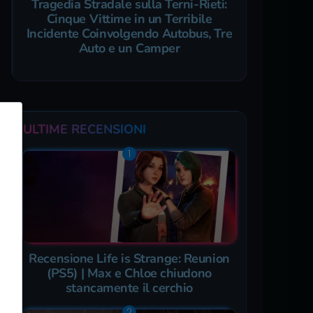
Tragedia Stradale sulla Terni-Rieti:
Cinque Vittime in un Terribile
Incidente Coinvolgendo Autobus, Tre
Auto e un Camper
ULTIME RECENSIONI
Recensione Life is Strange: Reunion
(PS5) | Max e Chloe chiudono
stancamente il cerchio