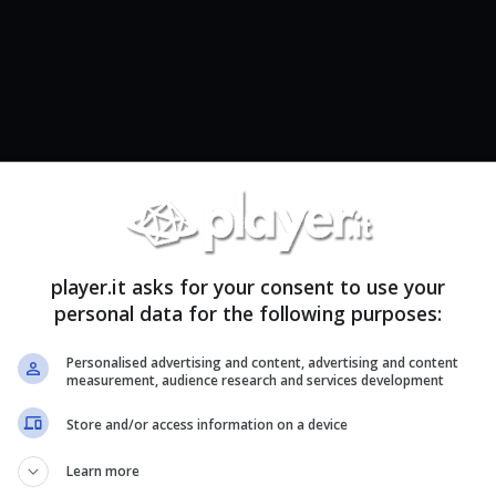
 proprio salotto in una sala cinema può essere una
sori è possibile farlo in men che non si dica
ta semplicemente fare un salto su Amazon.
player.it asks for your consent to use your
personal data for the following purposes:
fatti, sono presenti numerosi prodotti che
n casa e uno di questi è sicuramente
il mini-
Personalised advertising and content, advertising and content
itivo da acquistare soprattutto in questi giorni
measurement, audience research and services development
che un coupon per risparmiare un ulteriore 5%
.
Store and/or access information on a device
fetto per portare il cinema a casa tua
Learn more