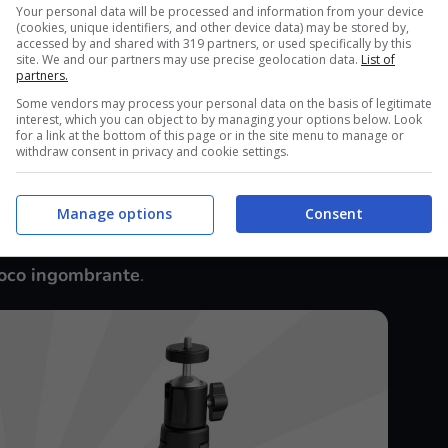
on in vista del Prime Day 2025, il periodo delle
Your personal data will be processed and information from your device
(cookies, unique identifiers, and other device data) may be stored by,
l’8 all’11 luglio e se sei cliente Amazon Prime
accessed by and shared with 319 partners, or used specifically by this
site. We and our partners may use precise geolocation data.
List of
esso a numerosi vantaggi e sconti esclusivi.
partners.
Some vendors may process your personal data on the basis of legitimate
interest, which you can object to by managing your options below. Look
ni animati: proietta tutto ciò che vuoi
for a link at the bottom of this page or in the site menu to manage or
withdraw consent in privacy and cookie settings.
ulare la qualità dello schermo di un cinema, ma
 riuscissero a farlo sarebbero troppo
Manage options
Consent
invece a raggiungere una risoluzione eccelsa fino
poco ingombrante
.