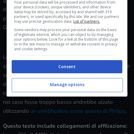
generale del proprio stato di salute: monitoraggio
Your personal data will be processed and information from
your device (cookies, unique identifiers, and other device
della frequenza cardiaca, delle calorie bruciate, dei
data) may be stored by, accessed by and shared with 319
partners, or used specifically by this site. We and our partners
passi e km percorsi e anche dati ambientali come
may use precise geolocation data.
List of partners.
GPS, pressione atmosferica e altitudine.
Some vendors may process your personal data on the basis
of legitimate interest, which you can object to by managing
your options below. Look for a link at the bottom of this page
VEDI SU AMAZON AMAZFIT GTR 3 PRO
or in the site menu to manage or withdraw consent in privacy
and cookie settings.
Lo smartwatch è sicuramente un sostituto dello
smartphone in alcuni casi e per alcune funzioni, ma è
Consent
soprattutto un dispositivo che ti permette di tenere
d’occhio diversi parametri: alcuni modelli possono
Manage options
controllare anche il livello d’umidità dentro casa che
nel caso fosse troppo basso andrebbe alzato
utilizzando
un umidificatore come questo di Philips
.
Questo testo include collegamenti di affiliazione: