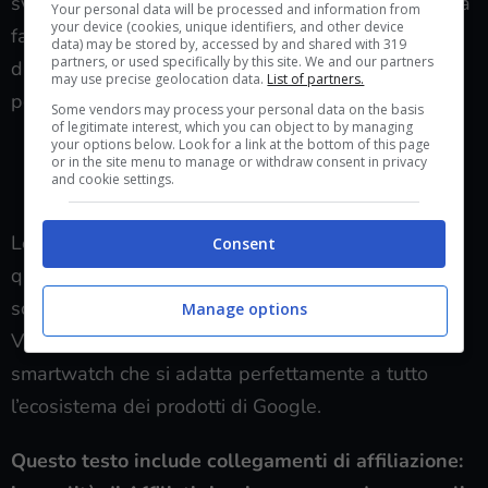
svolgere anche attività in contemporanea in maniera
Your personal data will be processed and information from
your device (cookies, unique identifiers, and other device
facile e veloce; 4 GB di RAM DDR4 e spazio
data) may be stored by, accessed by and shared with 319
partners, or used specifically by this site. We and our partners
d’archiviazione da 128 GB rendono questo PC
may use precise geolocation data.
List of partners.
perfetto sia per lo svago che per il lavoro.
Some vendors may process your personal data on the basis
of legitimate interest, which you can object to by managing
your options below. Look for a link at the bottom of this page
VEDI SU AMAZON GOOGLE PIXEL 9 +
or in the site menu to manage or withdraw consent in privacy
and cookie settings.
CHROMEBOOK
Le offerte di Google su Amazon però non finiscono
Consent
qui: sulla piattaforma di e-commerce puoi trovare
sconti su tantissimi prodotti della casa di Mountain
Manage options
View come ad esempio
il Pixel Watch 2
, lo
smartwatch che si adatta perfettamente a tutto
l’ecosistema dei prodotti di Google.
Questo testo include collegamenti di affiliazione: