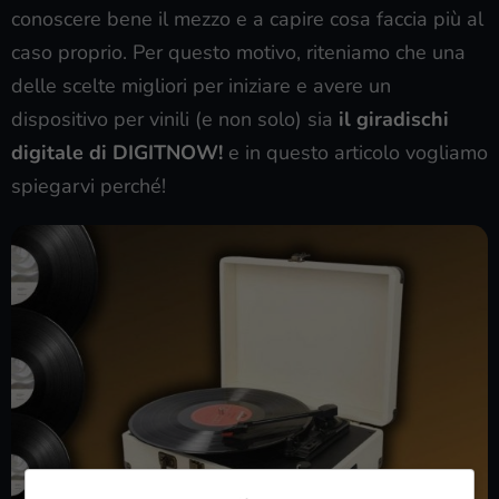
conoscere bene il mezzo e a capire cosa faccia più al
caso proprio. Per questo motivo, riteniamo che una
delle scelte migliori per iniziare e avere un
dispositivo per vinili (e non solo) sia
il giradischi
digitale di DIGITNOW!
e in questo articolo vogliamo
spiegarvi perché!