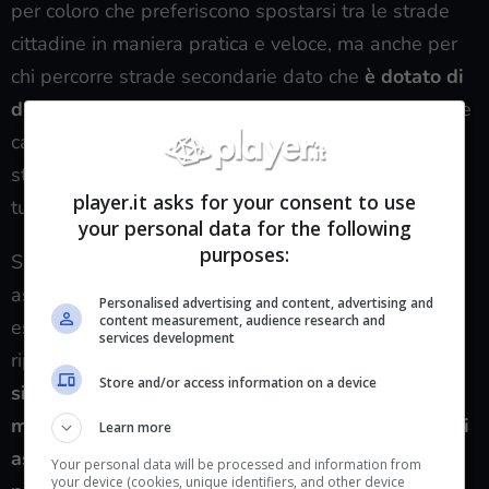
per coloro che preferiscono spostarsi tra le strade
cittadine in maniera pratica e veloce, ma anche per
chi percorre strade secondarie dato che
è dotato di
due ruote da 10 pollici ciascuna molto resistenti
e
capaci di percorrere senza problemi non solo manti
stradali asfaltati, ma anche terreni sterrati, prati in
player.it asks for your consent to use
tutta sicurezza anche in condizioni non ottimali.
your personal data for the following
purposes:
Si tratta di uno dei mezzi di trasporto più comodi in
assoluto dato che pesa solamente 24 kg e può
Personalised advertising and content, advertising and
content measurement, audience research and
essere trasportato facilmente anche a mano
services development
ripiegandolo su sé stesso, inoltre
presenta tutti i
Store and/or access information on a device
sistemi di sicurezza del caso come i freni
meccanici a disco su entrambe le ruote, sistemi di
Learn more
assorbimento degli arti sia anteriori che
Your personal data will be processed and information from
your device (cookies, unique identifiers, and other device