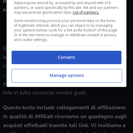
posteriori, fari, luci di posizione, segnalatore
data) may be stored by, accessed by and shared with 319
partners, or used specifically by this site. We and our partners
acustico e indicatori di direzione
.
may use precise geolocation data.
List of partners.
Some vendors may process your personal data on the basis
VEDI SU AMAZON MONOPATTINO ELETTRICO
of legitimate interest, which you can object to by managing
your options below. Look for a link at the bottom of this page
JOYOR S10S
or in the site menu to manage or withdraw consent in privacy
and cookie settings.
Questo monopattino elettrico è dunque perfetto
anche per escursioni in campagna o comunque fuori
Consent
città ed è proprio per questo motivo che
puoi dare
un’occhiata a questa action cam simile alla GoPro
Manage options
(ma più economica) per registrare video e scattare
foto in tutta sicurezza mentre guidi.
Questo testo include collegamenti di affiliazione:
in qualità di Affiliati riceviamo un guadagno sugli
acquisti effettuati tramite tali link. Vi invitiamo a