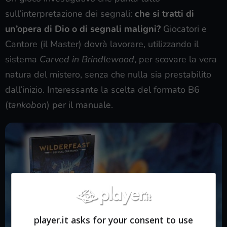
sull’interpretazione dei segnali:
che si tratti di
un’opera di Dio o di segnali maligni?
Giocatori e
Cantore (il Master) dovrà lavorare, utilizzando il
sistema
Carved in Brindlewood
, per scovare la vera
natura del mistero, senza che nulla sia prestabilito
dall’inizio. Interessante la scelta del formato B6
(
tankobon
) per il manuale.
player.it asks for your consent to use