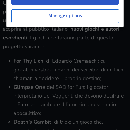
Grande attenzione anche per un progetto che è un
po’ il vanto di GrumpyBear:
Ursa Minor.
Si tratta di
Manage options
una collana editoriale pensata per scoprire e far
scoprire al pubblico italiano,
nuovi giochi e autori
esordienti.
I giochi che faranno parte di questo
progetto saranno:
For Thy Lich
, di Edoardo Cremaschi: cui i
giocatori vestono i panni dei servitori di un Lich,
chiamati a decidere il proprio destino;
Glimpse On
e dei SAD for Fun: i giocatori
interpretano dei Veggenti che devono decifrare
il Fato per cambiare il futuro in uno scenario
apocalittico;
Death’s Gambit
, di triex: un gioco che,