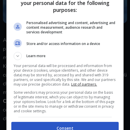
your personal data for the following
purposes:
Personalised advertising and content, advertising and
Arrivano le novità GrumpyBear al PLAY Festival (player.it)
content measurement, audience research and
services development
Altro titolo da tenere sott’occhio, soprattutto in un
Store and/or access information on a device
periodo in cui impazza di nuovo
la Monster Hunter-
Learn more
mania
, è
Wilderfeast
– Sei ciò che mangi. Gioco di
KC Shi, è un progetto originale di
Horrible Guild
in
Your personal data will be processed and information from
your device (cookies, unique identifiers, and other device
cui
i giocatori interpretano i Wilde
r: ranger ed esuli
data) may be stored by, accessed by and shared with 319
partners, or used specifically by this site. We and our partners
che brandiscono giganteschi utensili da cucina e
may use precise geolocation data.
List of partners.
mutano a seconda dei mostri di cui si nutrono.
Some vendors may process your personal data on the basis
of legitimate interest, which you can object to by managing
Cacciate, cucinate, mangiate
, diventate più forti e
your options below. Look for a link at the bottom of this page
or in the site menu to manage or withdraw consent in privacy
cercate di sventare il pericolo della Frenesia, virus
and cookie settings.
che pervade l’Unica Terra, teatro delle vicende.
Consent