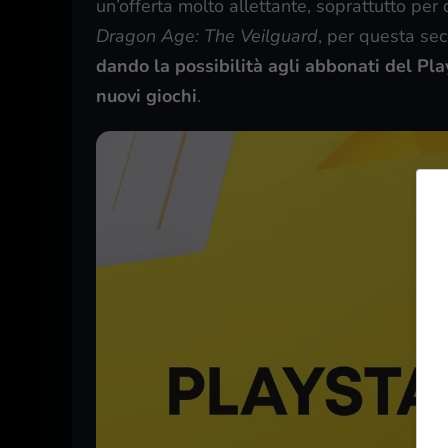
un’offerta molto allettante, soprattutto per 
Dragon Age: The Veilguard
, per questa se
dando la possibilità agli abbonati del Pl
nuovi giochi
.