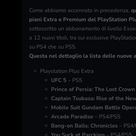
Come abbiamo accennato in precedenza,
q
piani Extra e Premium del PlayStation Pl
sottoscritto un abbonamento di livello Essen
a 12 nuovi titoli, tra cui esclusive PlayStat
su PS4 che su PS5.
Questa nel dettaglio la lista delle nuove
Playstation Plus Extra
UFC 5
– PS5
Prince of Persia: The Lost Crown
Captain Tsubasa: Rise of the N
Mobile Suit Gundam Battle Opera
Arcade Paradise
– PS4/PS5
Bang-on Balls: Chronicles
– PS4/
You Suck at Parcking
– PS4/PS5