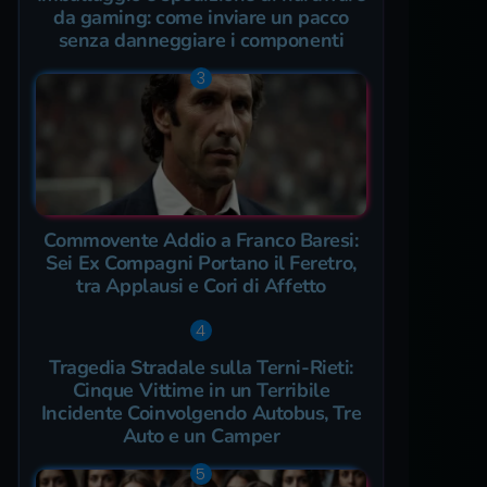
da gaming: come inviare un pacco
senza danneggiare i componenti
Commovente Addio a Franco Baresi:
Sei Ex Compagni Portano il Feretro,
tra Applausi e Cori di Affetto
Tragedia Stradale sulla Terni-Rieti:
Cinque Vittime in un Terribile
Incidente Coinvolgendo Autobus, Tre
Auto e un Camper