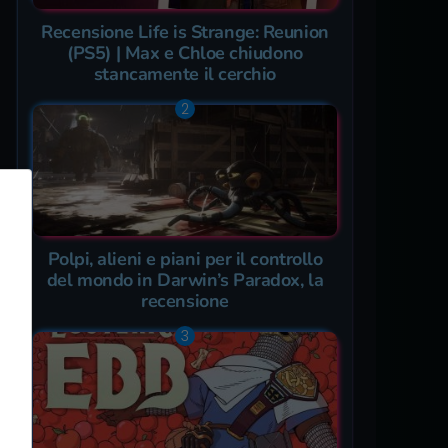
Recensione Life is Strange: Reunion
(PS5) | Max e Chloe chiudono
stancamente il cerchio
Polpi, alieni e piani per il controllo
del mondo in Darwin’s Paradox, la
recensione