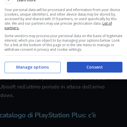
Learn more
Your personal data will be processed and information from your device
(cookies, unique identifiers, and other device data) may be stored by,
accessed by and shared with 319 partners, or used specifically by this
site. We and our partners may use precise geolocation data.
List of
partners.
Some vendors may process your personal data on the basis of legitimate
interest, which you can object to by managing your options below. Look
for a link at the bottom of this page or in the site menu to manage or
withdraw consent in privacy and cookie settings.
nati Playstation Plus – Player.it
Manage options
Consent
rte del mese di marzo sono presenti titoli molto
 di fine anni ’90, un picchiaduro professionale e
Ubisoft nell’ultimo periodo in attesa dell’arrivo
adows.
catalogo di PlayStation Plus: c’è