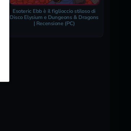
Esoteric Ebb è il figlioccio stiloso di
Disco Elysium e Dungeons & Dragons
| Recensione (PC)