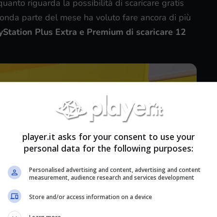
quanto riguarda la possibilità di scaricare gratis
conda parte del mese ha voluto fare ancora di più
ayStation Plus Extra e Premium di scaricare 12
player.it asks for your consent to use your
personal data for the following purposes:
Personalised advertising and content, advertising and content
measurement, audience research and services development
Store and/or access information on a device