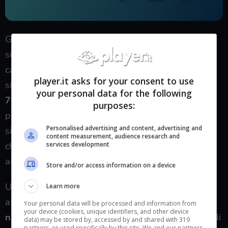
Gli automatismi di questo prodotto sono
sicuramente un aspetto da non sottovalutare, ma la
caratteristica fiore all’occhiello del Freo X Plus è
player.it asks for your consent to use
sicuramente
la sua potenza d’aspirazione di ben
your personal data for the following
7800 PA
, leader nel settore; una potenza che
purposes:
permette di lasciare i pavimenti limpidi con una
Personalised advertising and content, advertising and
singola passata, non lasciandosi nulla alle spalle,
content measurement, audience research and
services development
che siano macchie, sporco, aloni, briciole e peli di
animali.
Store and/or access information on a device
Un’altra caratteristica importante di questo robot
Learn more
aspirapolvere è sicuramente il suo
sistema di
Your personal data will be processed and information from
your device (cookies, unique identifiers, and other device
navigazione LiDAR
a triplo laser che gli permette di
data) may be stored by, accessed by and shared with 319
partners, or used specifically by this site. We and our partners