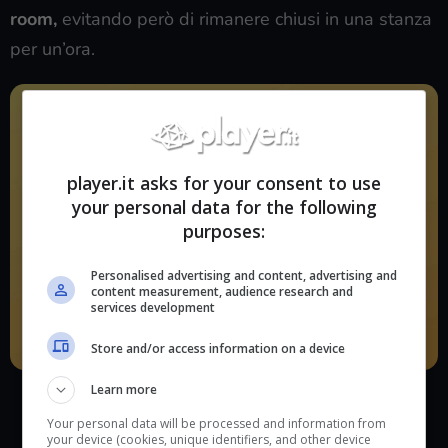
room,
evitando però di rimanere chiusi in una stanza
per un’ora.
player.it asks for your consent to use
your personal data for the following
purposes:
Personalised advertising and content, advertising and
content measurement, audience research and
services development
Store and/or access information on a device
Macchina fotografica di Sherlock Holmes
Learn more
Your personal data will be processed and information from
VEDI SU AMAZON
your device (cookies, unique identifiers, and other device