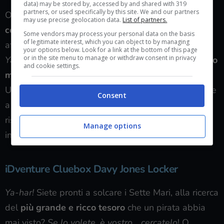
data) may be stored by, accessed by and shared with 319
partners, or used specifically by this site. We and our partners
Ovviamente, vi è anche
una storia che dovrete
may use precise geolocation data.
List of partners.
conoscere,
prima di risolvere il mistero, una storia
Some vendors may process your personal data on the basis
of legitimate interest, which you can object to by managing
affascinante che ha luogo negli archivi di
Scotland
your options below. Look for a link at the bottom of this page
or in the site menu to manage or withdraw consent in privacy
Yard.
Pensate di essere in grado di risolvere
l’ultimo
and cookie settings.
mistero del famoso detective Sherlock Holmes?
Un’ottima idea regalo, per nulla scontata e che, oltre
Consent
a rappresentare un complemento d’arredo di tutto
rispetto, è anche un oggetto ludico molto
Manage options
interessante.
iDventure Cluebox Davy Jones Locker
Ya-har!
Siete pronti a solcare i Sette Mari, alla ricerca
del
più grande e ricco tesoro
che un pirata abbia
mai visto?
Se lo volete, è vostro… cercatelo
! O