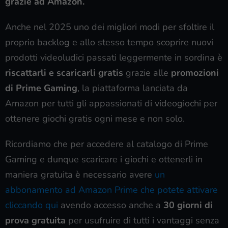
grazie ad Amazon.
Anche nel 2025 uno dei migliori modi per sfoltire il
proprio backlog e allo stesso tempo scoprire nuovi
prodotti videoludici passati leggermente in sordina è
riscattarli e scaricarli gratis
grazie alle
promozioni
di Prime Gaming
, la piattaforma lanciata da
Amazon per tutti gli appassionati di videogiochi per
ottenere giochi gratis ogni mese e non solo.
Ricordiamo che per accedere al catalogo di Prime
Gaming e dunque scaricare i giochi e ottenerli in
maniera gratuita è necessario avere
un
abbonamento ad Amazon Prime che potete attivare
cliccando qui
avendo accesso anche a
30 giorni di
prova gratuita
per usufruire di tutti i vantaggi senza