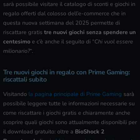
sarà possibile visitare il catalogo di sconti e giochi in
regalo offerti dal colosso dell’e-commerce che in
questa nuova settimana del 2025 permette di
riscattare gratis
tre nuovi giochi senza spendere un
centesimo
e c’è anche il seguito di “
Chi vuol essere
milionario?
“.
Tre nuovi giochi in regalo con Prime Gaming:
riscattali subito
Visitando
la pagina principale di Prime Gaming
sarà
possibile leggere tutte le informazioni necessarie su
come riscattare i giochi gratis e chiaramente anche
scoprire quali giochi sono attualmente disponibili per
il download gratuito: oltre a
BioShock 2