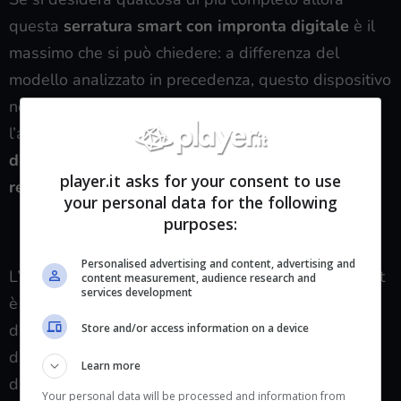
questa
serratura smart con impronta digitale
è il
massimo che si può chiedere: a differenza del
modello analizzato in precedenza, questo dispositivo
non è dotato di maniglia, ma presenta un pad per
l’apertura
tramite impronta digitale che permette
di essere preciso fino al 98%
e permette di
player.it asks for your consent to use
registrare oltre 100 identità
.
your personal data for the following
purposes:
VEDI SU AMAZON
Personalised advertising and content, advertising and
L’aspetto più interessante di questa serratura smart
content measurement, audience research and
services development
è il fatto che si può sbloccare davvero in tanti modi
diversi a seconda delle esigenze: oltre all’impronta
Store and/or access information on a device
digitale, puoi aprire la serratura sia dall’interno che
Learn more
dall’esterno tramite smartphone,
tramite comandi
Your personal data will be processed and information from