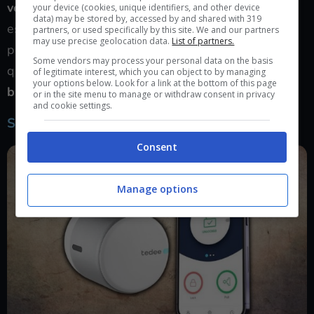
vocali
e anche
tramite assistenti virtuali
come ad
your device (cookies, unique identifiers, and other device
data) may be stored by, accessed by and shared with 319
esempio Alexa di Amazon o Google Home così da
partners, or used specifically by this site. We and our partners
may use precise geolocation data.
List of partners.
poter aprire la porta semplicemente con la voce
Some vendors may process your personal data on the basis
quando si è occupati a fare altro; inoltre presenta
of legitimate interest, which you can object to by managing
your options below. Look for a link at the bottom of this page
blocco automatico quando si esce di casa
.
or in the site menu to manage or withdraw consent in privacy
and cookie settings.
Serratura con PIN/controllo vocale
Consent
Manage options