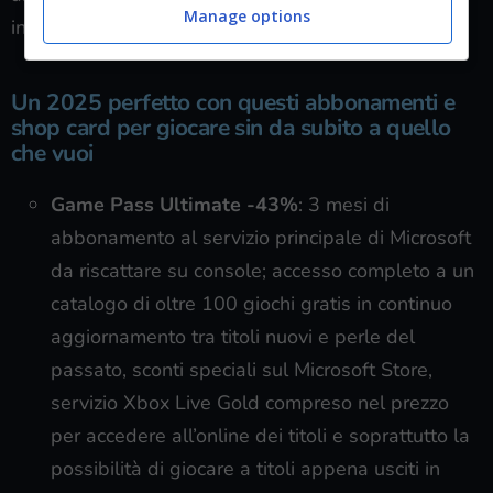
Manage options
inizialmente.
Un 2025 perfetto con questi abbonamenti e
shop card per giocare sin da subito a quello
che vuoi
Game Pass
Ultimate -43%
: 3 mesi di
abbonamento al servizio principale di Microsoft
da riscattare su console; accesso completo a un
catalogo di oltre 100 giochi gratis in continuo
aggiornamento tra titoli nuovi e perle del
passato, sconti speciali sul Microsoft Store,
servizio Xbox Live Gold compreso nel prezzo
per accedere all’online dei titoli e soprattutto la
possibilità di giocare a titoli appena usciti in