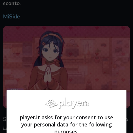
sconto
.
MiSide
player.it asks for your consent to use
Sulla falsa riga di giochi di successo come
Doki Doki
your personal data for the following
Literature Club
, a fine dicembre scorso è stato
purposes: