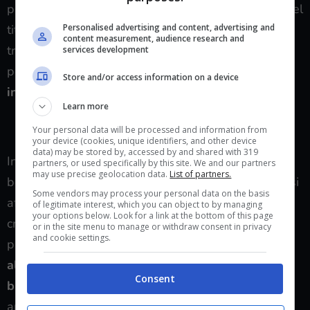
pubblicato
MiSide
che riprende alcune tematiche del
Personalised advertising and content, advertising and
titolo di Salvato apparendo inizialmente come un
content measurement, audience research and
tranquillo life simulator in versione anime e finendo
services development
per essere in realtà
un horror psicologico
Store and/or access information on a device
introspettivo ricco di colpi di scena
.
Learn more
VEDI SU INSTANT GAMING
Your personal data will be processed and information from
your device (cookies, unique identifiers, and other device
data) may be stored by, accessed by and shared with 319
In questo caso non abbiamo un club di letteratura,
partners, or used specifically by this site. We and our partners
may use precise geolocation data.
List of partners.
bensì una ragazza virtuale che giorno dopo giorno si
Some vendors may process your personal data on the basis
affeziona sempre di più al giocatore fino a far
of legitimate interest, which you can object to by managing
your options below. Look for a link at the bottom of this page
crollare la barriera tra finzione e realtà; a un certo
or in the site menu to manage or withdraw consent in privacy
and cookie settings.
punto della storia il protagonista
verrà catapultato
all’interno del mondo della ragazza dagli occhi
Consent
blu Mita
, vivendo un’avventura totalmente agli
antipodi rispetto a quello a cui era abituato