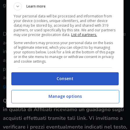
gioco più agonistiche.
Learn more
Your personal data will be processed and information from
VEDI SU AMAZON
your device (cookies, unique identifiers, and other device
data) may be stored by, accessed by and shared with 319
partners, or used specifically by this site. We and our partners
Dopo aver acquistato il mouse si può pensare anche
may use precise geolocation data.
List of partners.
ad altri accessori e periferiche, ma l’aspetto più
Some vendors may process your personal data on the basis
of legitimate interest, which you can object to by managing
importante è chiaramente il ripiano sul quale
your options below. Look for a link at the bottom of this page
or in the site menu to manage or withdraw consent in privacy
appoggiare tutte queste componenti della propria
and cookie settings.
postazione da gaming: ecco perché vi consigliamo
anche di dare un’occhiata a
queste tre scrivanie da
Consent
gaming in offerta speciale
.
Manage options
Questo testo include collegamenti di affiliazione:
in qualità di Affiliati riceviamo un guadagno sugli
acquisti effettuati tramite tali link. Vi invitiamo a
verificare i prezzi eventualmente indicati nel testo,