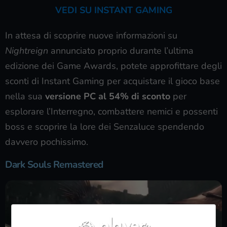
VEDI SU INSTANT GAMING
In attesa di scoprire nuove informazioni su
Nightreign
annunciato proprio durante l’ultima
edizione dei Game Awards, potete approfittare degli
sconti di Instant Gaming per acquistare il gioco base
nella sua
versione PC al 54% di sconto
per
esplorare l’Interregno, combattere nemici e possenti
boss e scoprire la lore dei Senzaluce spendendo
davvero pochissimo.
Dark Souls Remastered