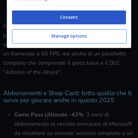
VEDI SU INSTANT GAMING
Consent
Si tratta della rifacimento in chiave moderna del
primo capitolo della trilogia di Dark Souls che non
Manage options
solo è stato dotato di una risoluzione maggiore e di
un framerate a 60 FPS, ma anche di un pacchetto
completo che comprende il gioco base e il DLC
“
Artorias of the Abyss
“.
Abbonamenti e Shop Card: tutto quello che ti
serve per giocare anche in questo 2025
Game Pass
Ultimate -43%
: 3 mesi di
abbonamento al servizio principale di Microsoft
da riscattare su console; accesso completo a un