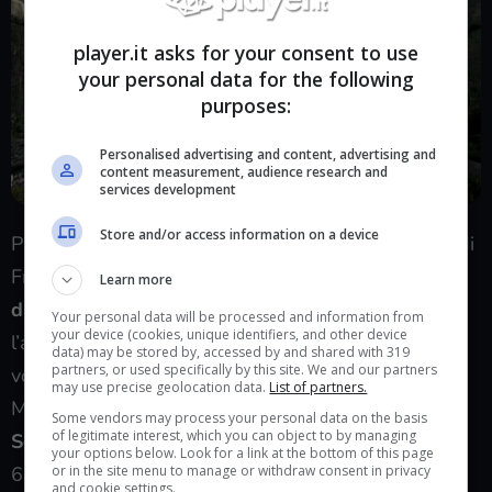
player.it asks for your consent to use
your personal data for the following
purposes:
Personalised advertising and content, advertising and
content measurement, audience research and
services development
Store and/or access information on a device
Prima del grande successo di Elden Ring, la fama di
From Software è però cresciuta grazie alla
trilogia
Learn more
di Dark Souls
che ha fatto anche nascere
Your personal data will be processed and information from
your device (cookies, unique identifiers, and other device
l’appellativo di “
soulslike
“; se volete vedere con i
data) may be stored by, accessed by and shared with 319
partners, or used specifically by this site. We and our partners
vostri occhi il primo grande successo di Hidetaka
may use precise geolocation data.
List of partners.
Miyazaki allora vi consigliamo di acquistare
Dark
Some vendors may process your personal data on the basis
of legitimate interest, which you can object to by managing
Souls Remastered
in offerta su Instant Gaming al
your options below. Look for a link at the bottom of this page
63% di sconto.
or in the site menu to manage or withdraw consent in privacy
and cookie settings.