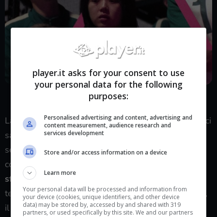
player.it asks for your consent to use
your personal data for the following
Squid Game 3 ci sarà? La risposta di Netflix (Foto: Instagram
purposes:
@squidgamenetflix) – player.it
Personalised advertising and content, advertising and
La piattaforma di streaming ha già confermato che ci
content measurement, audience research and
services development
sarà u
na terza e ultima stagione
della popolare
serie sudcoreana. E sappiamo già su cosa si
Store and/or access information on a device
concentrerà. L’ultima stagione dovrà risolvere la
Learn more
sfida finale tra Gi-hun e Front Man
. Dopo tutti i
Your personal data will be processed and information from
tentativi falliti da parte di Gi-hun di fermare il gioco,
your device (cookies, unique identifiers, and other device
data) may be stored by, accessed by and shared with 319
il pubblico si attende un climax con un bel colpo di
partners, or used specifically by this site. We and our partners