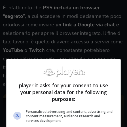
È infatti noto che
PS5 includa un browser
“segreto”
, a cui accedere in modi decisamente poco
ortodossi come inviare
un link a Google via chat e
selezionarlo per aprire il browser integrato. Il fine di
tale lavorio, è quello di avere accesso a servizi come
YouTube
o
Twitch
che, nonostante potrebbero
essere utilizzati tramite app ufficiale, se raggiunti
tramite browser potrebbero essere utilizzati con la
funzione di
picture-in-picture
, anche durante le
sessioni di gioco.
player.it asks for your consent to use
your personal data for the following
purposes:
Personalised advertising and content, advertising and
content measurement, audience research and
services development