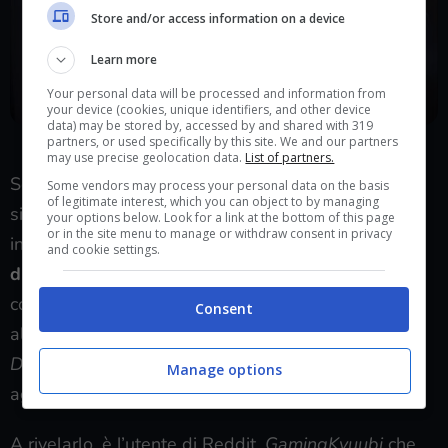
Store and/or access information on a device
Learn more
Your personal data will be processed and information from
your device (cookies, unique identifiers, and other device
data) may be stored by, accessed by and shared with 319
Occhio a ciò che fate
partners, or used specifically by this site. We and our partners
may use precise geolocation data.
List of partners.
Sony è però molto attenta a tutto ciò che metodi
Some vendors may process your personal data on the basis
of legitimate interest, which you can object to by managing
simili potrebbero significare: il browser segreto
your options below. Look for a link at the bottom of this page
or in the site menu to manage or withdraw consent in privacy
infatti, viene considerato come
un enorme punto
and cookie settings.
d’accesso
per chiunque voglia effettuare il
cosiddetto
jailbreak.
Un altro metodo proposto da
Consent
alcuni utenti, prevede l’utilizzo di URL di
Bing o
DuckDuckGo.
Ma quali sono
i rischi,
per chi tenta di
Manage options
aggirare questo blocco?
A rivelarlo, è l’utente di Reddit,
GamingKyuubi
che