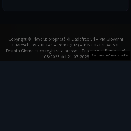
Copyright © Player.it proprietà di Dadafree Srl – Via Giovanni
Guareschi 39 – 00143 – Roma (RM) – P.Iva 02120340670
Testata Giornalistica registrata presso il Tribunale di Roma al n°
Gestione preferenze cookie
103/2023 del 21-07-2023
Player.it aderisce al
The Trust Project
© Player.it proprietà di Dadafree Srl |
web.dadafree@gmail.com
Chi Siamo
La Redazione
Contatti
Privacy
Disclaimer
Codice Etico