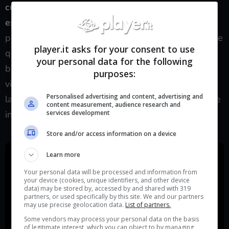
cui la collaborazione tra giocatori risulterà
essenziale
per riuscire a completare quelle che
paiono essere delle arene o delle istanze, durante le
player.it asks for your consent to use
quali ci si ritroverà ad affrontare nemici élite, mini
your personal data for the following
boss o boss. Sulle pagine ufficiali di From, il titolo
purposes:
viene descritto come un
“co-op action survival”
,
Personalised advertising and content, advertising and
lasciando intendere che vi saranno varie meccaniche
content measurement, audience research and
inedite da tenere d’occhio.
services development
Store and/or access information on a device
Learn more
Your personal data will be processed and information from
your device (cookies, unique identifiers, and other device
data) may be stored by, accessed by and shared with 319
partners, or used specifically by this site. We and our partners
may use precise geolocation data.
List of partners.
Some vendors may process your personal data on the basis
of legitimate interest, which you can object to by managing