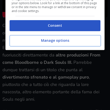
your options below. Look for a link at the bottom of this page
or in the site menu to manage or withdraw consent in privacy
and cookie settings.
Ciò che ha molto attirato la curiosità dei fan però,
Consent
oltre all’inedita impostazione di gameplay, è stato il
mix tra la chiara ambientazione dell’Interregno di
Manage options
Elden Ring e la presenza di nemici e personaggi,
fuoriusciti direttamente da
altre produzioni From
come Bloodborne o Dark Souls III.
Parrebbe
dunque trattarsi di un titolo che punta al
divertimento sfrenato e al gameplay puro
,
piuttosto che a tutto ciò che riguarda la lore
nascosta, altro elemento portante della fama dei
Souls negli anni.