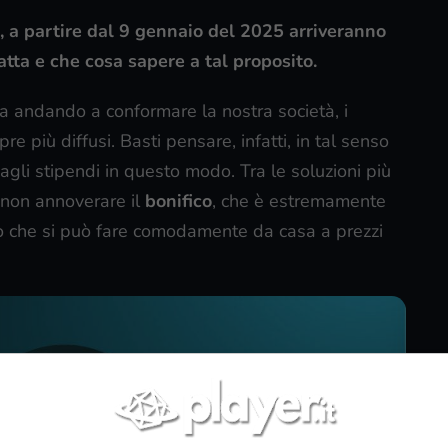
o, a partire dal 9 gennaio del 2025 arriveranno
ratta e che cosa sapere a tal proposito.
ta andando a conformare la nostra società, i
 più diffusi. Basti pensare, infatti, in tal senso
 agli stipendi in questo modo. Tra le soluzioni più
 non annoverare il
bonifico
, che è estremamente
tto che si può fare comodamente da casa a prezzi