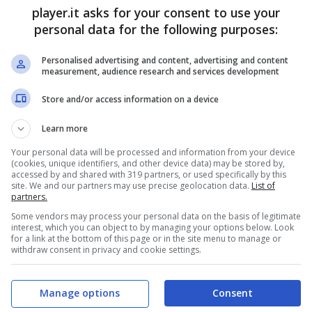
player.it asks for your consent to use your
personal data for the following purposes:
Personalised advertising and content, advertising and content
measurement, audience research and services development
Store and/or access information on a device
Learn more
Your personal data will be processed and information from your device
(cookies, unique identifiers, and other device data) may be stored by,
accessed by and shared with 319 partners, or used specifically by this
site. We and our partners may use precise geolocation data.
List of
partners.
Some vendors may process your personal data on the basis of legitimate
interest, which you can object to by managing your options below. Look
for a link at the bottom of this page or in the site menu to manage or
withdraw consent in privacy and cookie settings.
e saranno introdotte dal 9 gennaio (Player.it)
iffondendo sempre di più la forma del pagamento
Manage options
Consent
llo standard, è vero che i costi sono più elevati