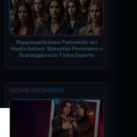
Rappresentazione Femminile nei
Media Italiani: Stereotipi Persistono e
Scarseggiano le Firme Esperte
ULTIME RECENSIONI