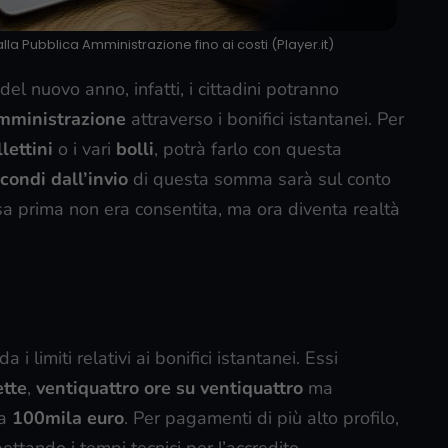
la Pubblica Amministrazione fino ai costi (Player.it)
el nuovo anno, infatti, i cittadini potranno
mministrazione
attraverso i bonifici istantanei. Per
lettini
o i vari
bolli
, potrà farlo con questa
condi dall’invio
di questa somma sarà sul conto
a prima non era consentita, ma ora diventa realtà
i limiti relativi ai bonifici istantanei. Essi
ette
,
ventiquattro ore su ventiquattro
ma
 a
100mila euro
. Per pagamenti di più alto profilo,
ettando i tempi tecnici per l’accredito.