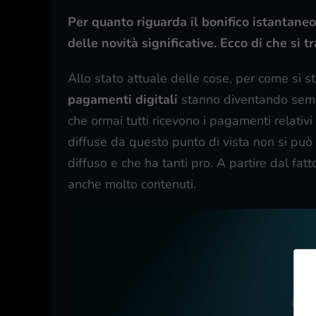
Per quanto riguarda il bonifico istantane
delle novità significative. Ecco di che si t
Allo stato attuale delle cose, per come si s
pagamenti digitali
stanno diventando sempre
che ormai tutti ricevono i pagamenti relativi
diffuse da questo punto di vista non si può
diffuso e che ha tanti pro. A partire dal fa
anche molto contenuti.