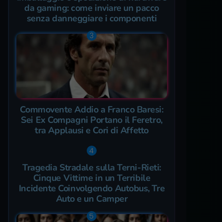
da gaming: come inviare un pacco
senza danneggiare i componenti
Commovente Addio a Franco Baresi:
Sei Ex Compagni Portano il Feretro,
tra Applausi e Cori di Affetto
Tragedia Stradale sulla Terni-Rieti:
Cinque Vittime in un Terribile
Incidente Coinvolgendo Autobus, Tre
Auto e un Camper