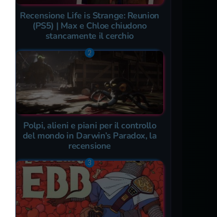
Recensione Life is Strange: Reunion
(PS5) | Max e Chloe chiudono
stancamente il cerchio
Polpi, alieni e piani per il controllo
del mondo in Darwin’s Paradox, la
recensione