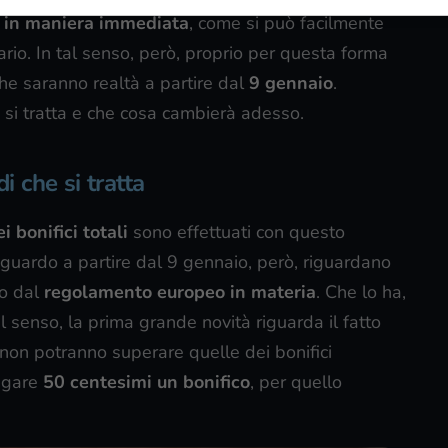
a in maniera immediata
, come si può facilmente
ario. In tal senso, però, proprio per questa forma
che saranno realtà a partire dal
9 gennaio
.
 si tratta e che cosa cambierà adesso.
i che si tratta
 bonifici totali
sono effettuati con questo
iguardo a partire dal 9 gennaio, però, riguardano
no dal
regolamento europeo in materia
. Che lo ha,
al senso, la prima grande novità riguarda il fatto
on potranno superare quelle dei bonifici
pagare
50 centesimi un bonifico
, per quello