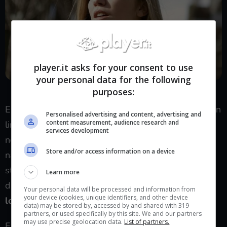
player.it asks for your consent to use
your personal data for the following
FLASH150: l’offerta di Iliad valida fino al 12 dicembre – player.it
purposes:
E, come sempre, la compagnia rende quest’offerta in
Personalised advertising and content, advertising and
content measurement, audience research and
linea con la politica di proposte tariffarie che
services development
non cambiano nel tempo, senza vincoli e costi
Store and/or access information on a device
nascosti. I clienti Iliad, storicamente, sono sempre
stati soddisfatti dai servizi inclusi e gratuiti,
Learn more
dall’attivazione semplice e veloce e dalle
tariffe
Your personal data will be processed and information from
your device (cookies, unique identifiers, and other device
low-cost
.
data) may be stored by, accessed by and shared with 319
partners, or used specifically by this site. We and our partners
may use precise geolocation data.
List of partners.
E anche in questo caso, l’offerta è allettante. Per