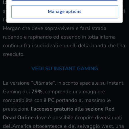
la saga di Read Dead Redemption
, soprattutto nel
suo secondo capitolo. Ambientato negli Stati Uniti di
Manage options
fine Ottocento, nel gioco si vestono i panni di Arthur
Morgan che deve sopravvivere e farsi strada
rubando e rapinando ed essendo in lotta interna
continua fra i suoi ideali e quelli della banda che l’ha
cresciuto.
VEDI SU INSTANT GAMING
La versione “
Ultimate
“, in sconto speciale su Instant
Gaming del
79%
, comprende una maggiore
compatibilità con il PC portando al massimo le
prestazioni,
l’accesso gratuito alla sezione Red
Dead Online
dove è possibile ricoprire diversi ruoli
dell’America ottocentesca e del selvaggio west, una