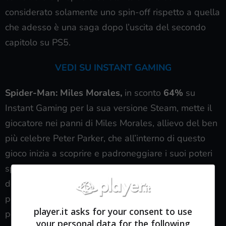
considerato solamente uno spin-off rispetto a quella
che adesso è una saga dopo l’uscita del secondo
capitolo su PS5.
VEDI SU INSTANT GAMING
Spider-Man: Miles Morales,
in sconto
64%
su
Instant Gaming per la sua versione Steam, mette il
giocatore nei panni di Miles Morales, allievo del ben
più celebre Peter Parker, che all’interno di questo
gioco inizia a scoprire e padroneggiare i suoi poteri
speciali come la scarica venom e l’occultamento
della mente; la versione PC porta al massimo le
prestazioni con compatibilità ray-tracing e supporto
player.it asks for your consent to use
per i monitor
ultrawide
.
your personal data for the following