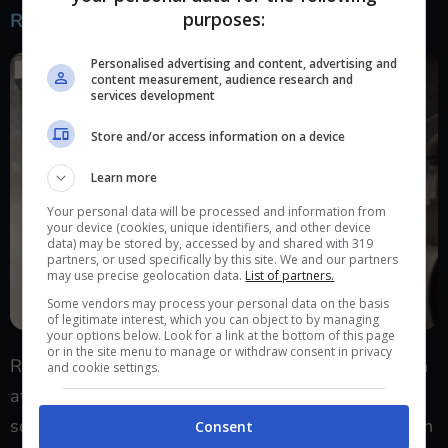
purposes:
Red Dead Redemption II Ultimate Edition
Personalised advertising and content, advertising and
content measurement, audience research and
services development
Store and/or access information on a device
Learn more
Your personal data will be processed and information from
your device (cookies, unique identifiers, and other device
data) may be stored by, accessed by and shared with 319
partners, or used specifically by this site. We and our partners
may use precise geolocation data.
List of partners.
Some vendors may process your personal data on the basis
of legitimate interest, which you can object to by managing
your options below. Look for a link at the bottom of this page
or in the site menu to manage or withdraw consent in privacy
Rockstar Games ha fatto il botto negli ultimi anni: in
and cookie settings.
attesa di provare con mano l’attesissimo GTA VI, la
software house ha avuto un successo strepitoso con
Consent