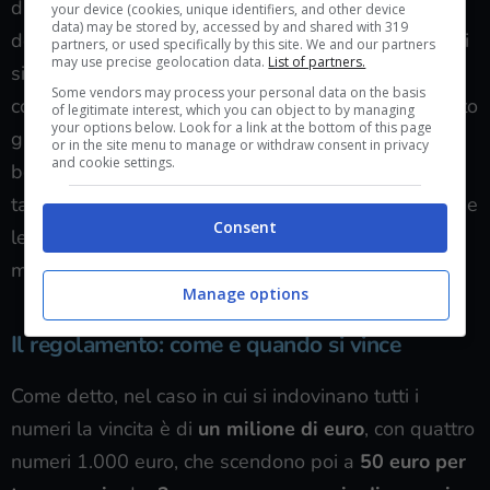
di lotteria, vale a dire il Million Day, si tratta invece
your device (cookies, unique identifiers, and other device
data) may be stored by, accessed by and shared with 319
della
vincita numero 311
. Insomma, si tratta di dati
partners, or used specifically by this site. We and our partners
may use precise geolocation data.
List of partners.
sicuramente positivi e che vanno presi in
Some vendors may process your personal data on the basis
considerazione. Complessivamente, però, con questo
of legitimate interest, which you can object to by managing
your options below. Look for a link at the bottom of this page
gioco, sono stati distribuiti
861 milioni di euro
, con
or in the site menu to manage or withdraw consent in privacy
and cookie settings.
ben
98.353 vincite
da
1.000 euro
. Insomma, sono
tante le opzioni che vanno tenute in considerazione e
Consent
le vincite che sono state prodotte fino a questo
momento sono numerose.
Manage options
Il regolamento: come e quando si vince
Come detto, nel caso in cui si indovinano tutti i
numeri la vincita è di
un milione di euro
, con quattro
numeri 1.000 euro, che scendono poi a
50 euro per