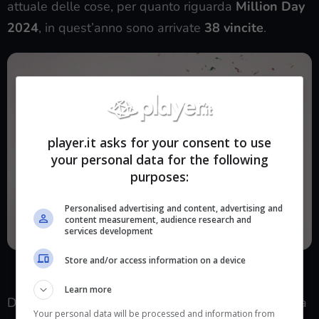
attuale delle cose, per quanto riguarda
Million Day
2024
, in quest’anno sono arrivate
38 vincite
.
player.it asks for your consent to use
your personal data for the following
purposes:
Personalised advertising and content, advertising and
content measurement, audience research and
services development
Vincite Million Day nel 2024: quante ne sono state e che cosa
Store and/or access information on a device
sapere (Player.it)
Learn more
Dal momento in cui è stata lanciata questa tipologia
Your personal data will be processed and information from