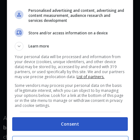
November 18th, 2024 at 3PM PST.
Personalised advertising and content, advertising and
This model will cost $679 USD,
content measurement, audience research and
services development
and will be available in all
Store and/or access information on a device
Steam Deck shipping regions.
Learn more
Steam Deck OLED: Limited
Your personal data will be processed and information from
your device (cookies, unique identifiers, and other device
Edition White has all the…
data) may be stored by, accessed by and shared with 319
pic.twitter.com/ACKDwB6Sl7
—
partners, or used specifically by this site. We and our partners
may use precise geolocation data.
List of partners.
Steam Deck (@OnDeck)
11
Some vendors may process your personal data on the basis
November 2024
of legitimate interest, which you can object to by managing
your options below. Look for a link at the bottom of this page
or in the site menu to manage or withdraw consent in privacy
and cookie settings.
A cambiare dunque è la colorazione, che sarà
su
Consent
base bianca e avrà degli inserti di color grigio
chiaro. Ma non sarà l’unico dettaglio: l’esclusiva