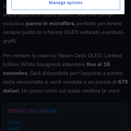
Manage options
Steam Deck verrà venduta con un apposito case,
anche questo di colore bianco, oltre che con un
esclusivo
panno in microfibra,
perfetto per tenere
sempre pulito lo schermo OLED evitando eventuali
graffi.
Per mettere le mani su Steam Deck OLED: Limited
Edition White bisognerà attendere
fino al 18
novembre.
Sarà disponibile per l’acquisto a partire
dalla mezzanotte e verrà venduta a un prezzo di
679
dollari.
Un pezzo unico sul quale mettere le mani.
SEGUICI SUI SOCIAL
TikTok
Twitch