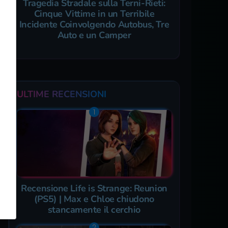
Tragedia Stradale sulla Terni-Rieti:
Cinque Vittime in un Terribile
Incidente Coinvolgendo Autobus, Tre
Auto e un Camper
ULTIME RECENSIONI
Recensione Life is Strange: Reunion
(PS5) | Max e Chloe chiudono
stancamente il cerchio