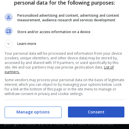
personal data for the following purposes:
Personalised advertising and content, advertising and content
us, ora ufficiali: Apple vuole stupire il mondo,
measurement, audience research and services development
Store and/or access information on a device
 16 Plus
ha segnato un momento significativo per
Learn more
Theater di Cupertino.
Your personal data will be processed and information from your device
(cookies, unique identifiers, and other device data) may be stored by,
18
, progettato con un focus particolare sulle
accessed by and shared with 319 partners, or used specifically by this
site. We and our partners may use precise geolocation data.
List of
un Neural Engine due volte più veloce rispetto al
partners.
prestazioni dei nuovi modelli ma promette anche
Some vendors may process your personal data on the basis of legitimate
interest, which you can object to by managing your options below. Look
martphone.
for a link at the bottom of this page or in the site menu to manage or
withdraw consent in privacy and cookie settings.
i iPhone 16 e iPhone 16 Pro
Manage options
Consent
e” per gli iPhone 16 e iPhone 16 Plus, celebrando