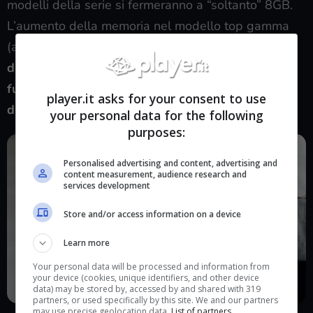
modelli della serie si fermeranno a “soltanto” 8GB.
L’aumento della memoria nel modello top gamma
(anche il più costoso)
sembra essere giustificato
dalla necessità d’integrare maggiormente
funzionalità legate all’intelligenza artificiale
player.it asks for your consent to use
direttamente sul dispositivo.
your personal data for the following
purposes:
Personalised advertising and content, advertising and
content measurement, audience research and
services development
Store and/or access information on a device
Learn more
Your personal data will be processed and information from
your device (cookies, unique identifiers, and other device
data) may be stored by, accessed by and shared with 319
partners, or used specifically by this site. We and our partners
may use precise geolocation data.
List of partners.