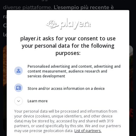
diverse piattaforme.
L’esempio più recente è
rappresentato dal gioco “Indiana Jones e l’antico
Cerchio”, annunciato anche per PS5 oltre che per
le console Microsoft.
player.it asks for your consent to use
your personal data for the following
purposes:
Personalised advertising and content, advertising and
content measurement, audience research and
services development
Store and/or access information on a device
Learn more
Your personal data will be processed and information from
your device (cookies, unique identifiers, and other device
data) may be stored by, accessed by and shared with 319
partners, or used specifically by this site. We and our partners
may use precise geolocation data.
List of partners.