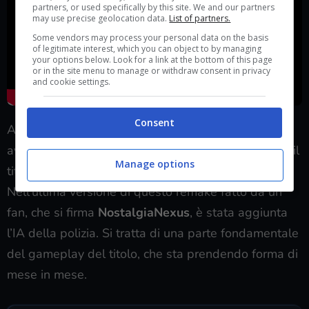
partners, or used specifically by this site. We and our partners
may use precise geolocation data.
List of partners.
Some vendors may process your personal data on the basis
of legitimate interest, which you can object to by managing
your options below. Look for a link at the bottom of this page
or in the site menu to manage or withdraw consent in privacy
and cookie settings.
Consent
Anche per questo un appassionato ha deciso di
avviare un grosso progetto che punta a recuperare il
Manage options
titolo e rimasterizzarlo con
Unreal Engine 5
.
Nell’ultima versione di questo remake fatto da un
fan, che si firma
NostalgiaNexus
, è stata aggiunta
l’IA della polizia. Si tratta di una parte fondamentale
del gameplay del titolo, che sta prendendo forma di
mese in mese.