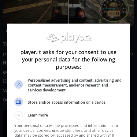
Need for speed Most Wanted torna con un remake – Player.it
Tra le decine di titoli di questa IP tutti ricordano con
player.it asks for your consent to use
particolare affetto
Most Wanted
, il titolo ambientato
your personal data for the following
Rockport City
in cui il nostro scopo e farci un nome
purposes:
ed eliminare tutti i campi della zona, presenti in una
Blacklist. Uscito e adorato dal
2005
, ora in tanti
Personalised advertising and content, advertising and
content measurement, audience research and
vorrebbero qualcosa di simile, ma niente si avvicina
services development
neanche lontanamente.
Store and/or access information on a device
Learn more
Your personal data will be processed and information from
your device (cookies, unique identifiers, and other device
data) may be stored by, accessed by and shared with 319