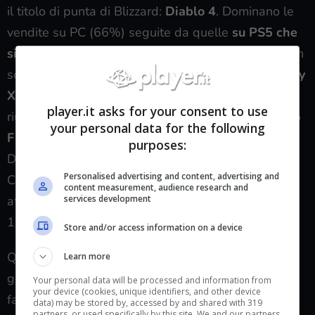
il titolo di punta di Blizzard:
Diablo 4
. Dominano le
vendite su PC (66%) seguite da quelle
su PS5 che
si attestano al 21%
e infine da Xbox Series X|S con
solo il 9%. Successivamente abbiamo
Final Fantasy
XVI
, che ricordiamolo è un’esclusiva PS5, che è
player.it asks for your consent to use
riuscito a vendere molto bene, anche se non quanto
your personal data for the following
Final Fantasy VII Remake
(il 24% in meno).
purposes:
Dopodiché abbiamo anche il picchiaduro targato
Personalised advertising and content, advertising and
Capcom
Street Fighter 6
, con le vendite che si
content measurement, audience research and
attestano
al 51% su PS5
seguite dal 22% su PC, il
services development
12% Xbox Series X|S e il 9% su PS4.
Store and/or access information on a device
Questo successo in termini di vendite dei principali
Learn more
giochi tripla sulla console di Sony è da attribuire al
Your personal data will be processed and information from
your device (cookies, unique identifiers, and other device
fatto che
a giugno
sono state vendute
500,700
data) may be stored by, accessed by and shared with 319
partners, or used specifically by this site. We and our partners