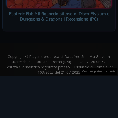
Esoteric Ebb è il figlioccio stiloso di Disco Elysium e
Dungeons & Dragons | Recensione (PC)
Copyright © Player.it proprietà di Dadafree Srl – Via Giovanni
Guareschi 39 – 00143 – Roma (RM) – P.Iva 02120340670
Testata Giornalistica registrata presso il Tribunale di Roma al n°
Gestione preferenze cookie
103/2023 del 21-07-2023
Player.it aderisce al
The Trust Project
© Player.it proprietà di Dadafree Srl |
web.dadafree@gmail.com
Chi Siamo
La Redazione
Contatti
Privacy
Disclaimer
Codice Etico