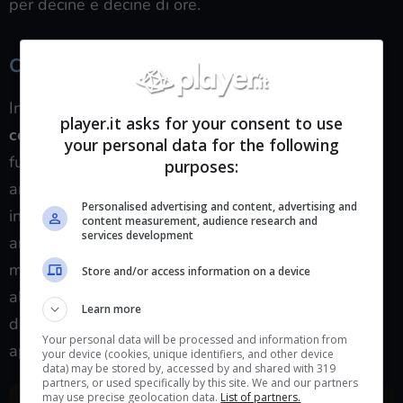
per decine e decine di ore.
Come acquistare Days Gone scontato
In particolare,
gli scontri contro le orde hanno
player.it asks for your consent to use
conquistato il cuore di numerosi videogiocatori
: i
your personal data for the following
furiosi possono essere affrontati non solo con tante
purposes:
armi diverse, ma anche sfruttando svariate
Personalised advertising and content, advertising and
interazioni ambientali, indispensabili per poter
content measurement, audience research and
services development
annientare gli eserciti più grandi che infestano la
mappa. Detto questo, come sempre vi rimandiamo
Store and/or access information on a device
alla nostra recensione, così che possiate avere a
Learn more
disposizione un’analisi del gioco molto più
Your personal data will be processed and information from
approfondita e dettagliata:
la trovate qui.
your device (cookies, unique identifiers, and other device
data) may be stored by, accessed by and shared with 319
partners, or used specifically by this site. We and our partners
may use precise geolocation data.
List of partners.