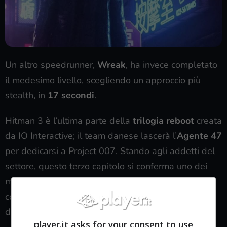
Un altro speedrunner,
Wreak
, ha invece completato
il medesimo livello, scegliendo un approccio più
stealth, in
17 secondi
.
Hitman 3 è l’ultima parte della
trilogia reboot
creata
da IO Interactive; il team danese lascerà l’
Agente 47
per dedicarsi a Project 007. Stando agli addetti del
settore, questo terzo capitolo si conferma uno dei
migliori titoli dedicati all’assassino silenzioso e –
come i predecessori – permette altissima libertà
d’azione e pianificazione.
player.it asks for your consent to use