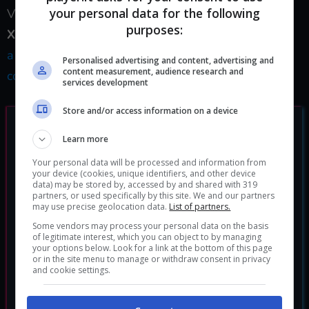
your personal data for the following
Vi ricordiamo che Hitman 3 è uscito su
PS4, PS5,
purposes:
Xbox Series S|X, Xbox One
e
PC
, qui la
recensione
a cura di Michele Longobardi
. Qui, invece, al
guida
Personalised advertising and content, advertising and
content measurement, audience research and
completa
a tutti i segreti del titolo.
services development
Store and/or access information on a device
Learn more
Your personal data will be processed and information from
your device (cookies, unique identifiers, and other device
data) may be stored by, accessed by and shared with 319
partners, or used specifically by this site. We and our partners
may use precise geolocation data.
List of partners.
Some vendors may process your personal data on the basis
of legitimate interest, which you can object to by managing
your options below. Look for a link at the bottom of this page
or in the site menu to manage or withdraw consent in privacy
and cookie settings.