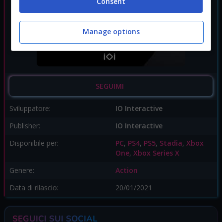
Consent
Manage options
SEGUIMI
Sviluppatore:
IO Interactive
Publisher:
IO Interactive
Disponibile per:
PC
,
PS4
,
PS5
,
Stadia
,
Xbox
One
,
Xbox Series X
Genere:
Action
Data di rilascio:
20/01/2021
SEGUICI SUI SOCIAL