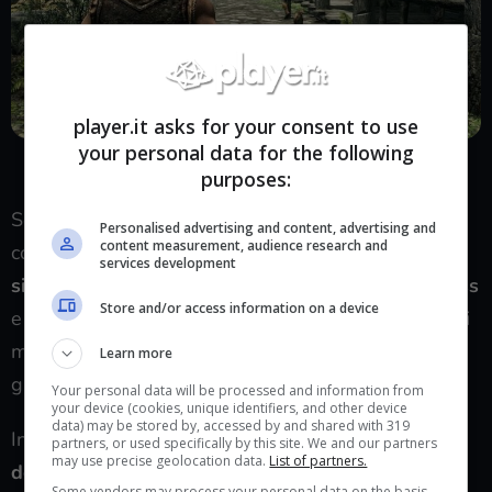
player.it asks for your consent to use
your personal data for the following
Immaginate cosa sarebbe accaduto se Skyrim fosse stato
un’esclusiva: avrebbe avuto lo stesso impatto culturale?
purposes:
Sempre all’interno dell’intervista Howard chiarisce
Personalised advertising and content, advertising and
content measurement, audience research and
come per lui
l’obiettivo primario della partnership
services development
sia sfruttare nel miglior modo possibile GamePass
Store and/or access information on a device
e il suo potenziale, che permette di far sì che grandi
masse di giocatori possano mettere le mani sui
Learn more
giochi proposti col minimo sforzo.
Your personal data will be processed and information from
your device (cookies, unique identifiers, and other device
data) may be stored by, accessed by and shared with 319
Infine,
Howard si è detto colpito dal clamore
partners, or used specifically by this site. We and our partners
may use precise geolocation data.
List of partners.
dell’acquisizione
, che non si aspettava (“Ho
Some vendors may process your personal data on the basis