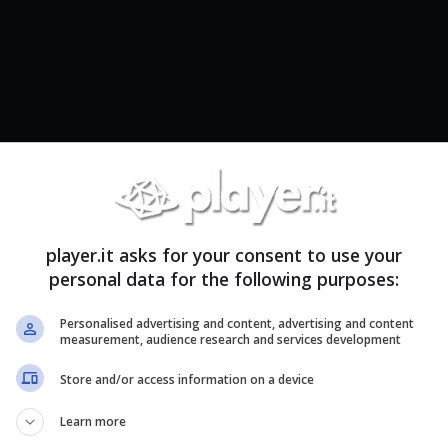
player.it asks for your consent to use your
personal data for the following purposes:
Personalised advertising and content, advertising and content
measurement, audience research and services development
gameplay di 14 minuti e mezzo di Mafia:
Store and/or access information on a device
 di Illusion Softwork rilasciato nel lontano 2002.
Learn more