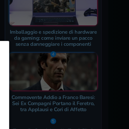
Imballaggio e spedizione di hardware
da gaming: come inviare un pacco
senza danneggiare i componenti
Commovente Addio a Franco Baresi:
Sei Ex Compagni Portano il Feretro,
tra Applausi e Cori di Affetto