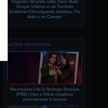
Tragedia Stradale sulla Terni-Rieti:
Cinque Vittime in un Terribile
Incidente Coinvolgendo Autobus, Tre
Auto e un Camper
ULTIME RECENSIONI
Recensione Life is Strange: Reunion
(PS5) | Max e Chloe chiudono
stancamente il cerchio