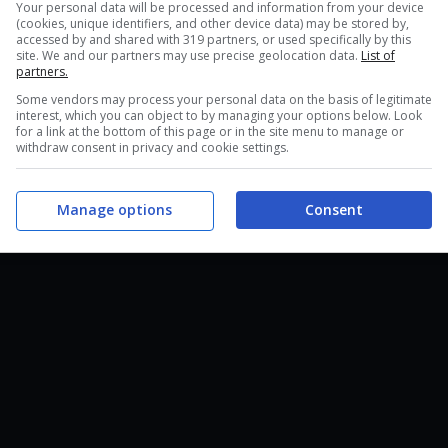
della storia in cui il protagonista, Tommy deve
Your personal data will be processed and information from your device
(cookies, unique identifiers, and other device data) may be stored by,
ssibile vedere che il sistema di shooting è stato
accessed by and shared with 319 partners, or used specifically by this
site. We and our partners may use precise geolocation data.
List of
ello del secondo e del terzo capitolo.
partners.
Some vendors may process your personal data on the basis of legitimate
layStation 4, Xbox One e PC Windows il prossimo
interest, which you can object to by managing your options below. Look
for a link at the bottom of this page or in the site menu to manage or
ogy. Il secondo e il terzo capitolo
sono già
withdraw consent in privacy and cookie settings.
Manage options
Consent