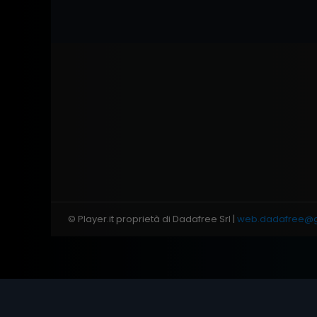
© Player.it proprietà di Dadafree Srl |
web.dadafree@