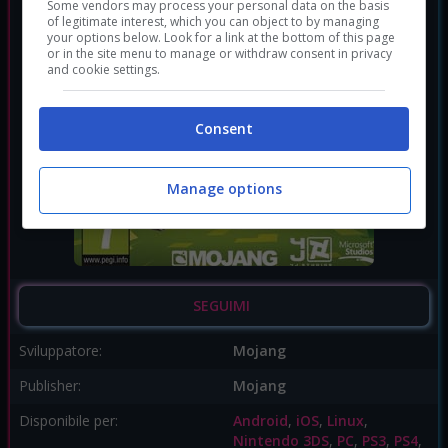
Some vendors may process your personal data on the basis
of legitimate interest, which you can object to by managing
your options below. Look for a link at the bottom of this page
or in the site menu to manage or withdraw consent in privacy
and cookie settings.
Consent
Manage options
SEGUIMI
Sviluppatore:
Mojang
Publisher:
Mojang
Disponibile per:
Android
,
iOS
,
Linux
,
Nintendo 3DS
,
PC
,
PS3
,
PS4
,