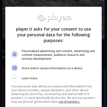
player.it asks for your consent to use
your personal data for the following
purposes:
La versione 0.02 è disponibile al download su
Personalised advertising and content, advertising and
content measurement, audience research and
Planet Minecraft.
services development
Store and/or access information on a device
Learn more
Your personal data will be processed and information from
your device (cookies, unique identifiers, and other device
data) may be stored by, accessed by and shared with 319
partners, or used specifically by this site. We and our partners
may use precise geolocation data.
List of partners.