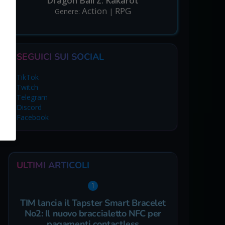
Dragon Ball Z: Kakarot
Action
RPG
Genere:
|
SEGUICI SUI SOCIAL
TikTok
Twitch
Telegram
Discord
Facebook
ULTIMI ARTICOLI
TIM lancia il Tapster Smart Bracelet
No2: Il nuovo braccialetto NFC per
pagamenti contactless