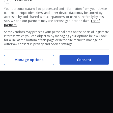
Learn more
Your personal data will be processed and information from your device
(cookies, unique identifiers, and other device data) may be stored by,
accessed by and shared with 319 partners, or used specifically by this
site. We and our partners may use precise geolocation data.
List of
partners.
Some vendors may process your personal data on the basis of legitimate
interest, which you can object to by managing your options below. Look
for a link at the bottom of this page or in the site menu to manage or
withdraw consent in privacy and cookie settings.
Manage options
Consent