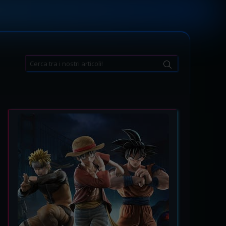
Search
for: