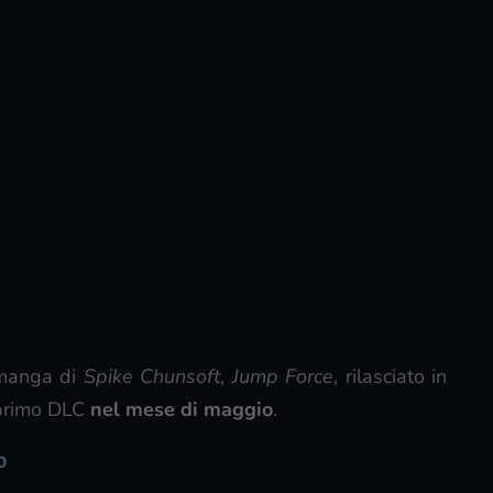
manga di
Spike Chunsoft
,
Jump Force
, rilasciato in
o primo DLC
nel mese di maggio
.
p