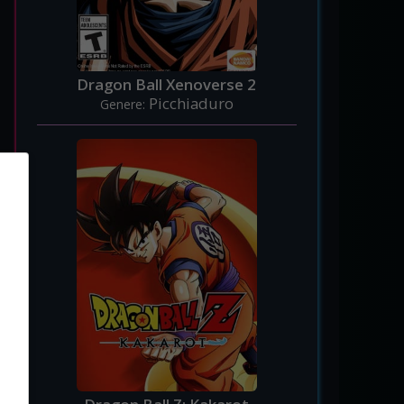
Dragon Ball Xenoverse 2
Picchiaduro
Genere: