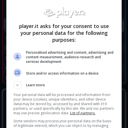
SEGUIMI
player.it asks for your consent to use
your personal data for the following
Sviluppatore:
Spike Chunsoft
purposes:
Publisher:
Bandai Namco
Personalised advertising and content, advertising and
content measurement, audience research and
Disponibile per:
PC
,
PS4
,
Xbox One
services development
Genere:
Picchiaduro
Store and/or access information on a device
Data di rilascio:
15/02/2019
Learn more
Your personal data will be processed and information from
DOVE ACQUISTARLO?
your device (cookies, unique identifiers, and other device
data) may be stored by, accessed by and shared with 319
partners, or used specifically by this site. We and our partners
Jump Force
22.46 €
may use precise geolocation data.
List of partners.
Some vendors may process your personal data on the basis
Jump Force Deluxe Edition
33.38 €
of legitimate interest, which you can object to by managing