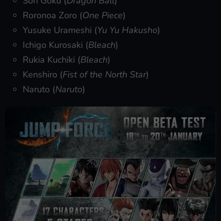
Son Goku (
Dragon Ball
)
Roronoa Zoro (
One Piece
)
Yusuke Urameshi (
Yu Yu Hakusho
)
Ichigo Kurosaki (
Bleach
)
Rukia Kuchiki (
Bleach
)
Kenshiro (
Fist of the North Star
)
Naruto (
Naruto
)