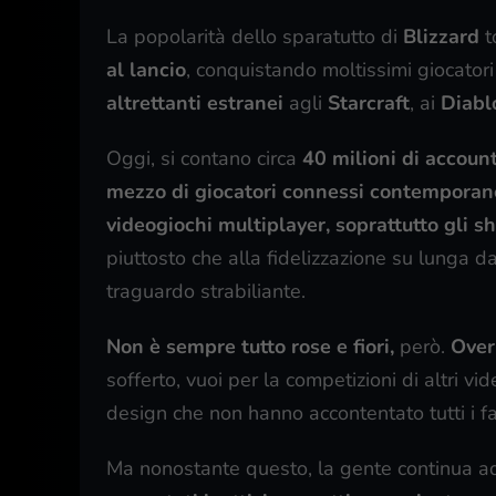
La popolarità dello sparatutto di
Blizzard
t
al lancio
, conquistando moltissimi giocator
altrettanti estranei
agli
Starcraft
, ai
Diabl
Oggi, si contano circa
40 milioni di accou
mezzo di giocatori connessi contempora
videogiochi multiplayer, soprattutto gli sh
piuttosto che alla fidelizzazione su lunga d
traguardo strabiliante.
Non è sempre tutto rose e fiori,
però.
Ove
sofferto, vuoi per la competizioni di altri v
design che non hanno accontentato tutti i fa
Ma nonostante questo, la gente continua a