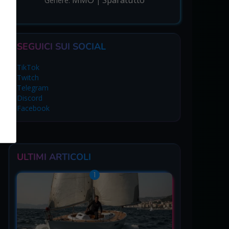
Genere:
|
SEGUICI SUI SOCIAL
TikTok
Twitch
Telegram
Discord
Facebook
ULTIMI ARTICOLI