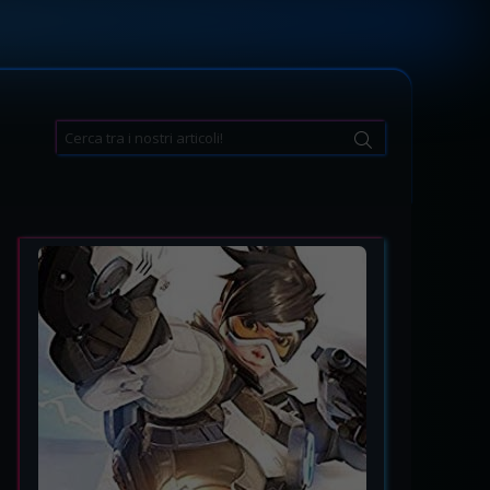
Search
for: