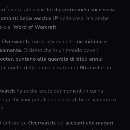
occò vette altissime
fin dai primi mesi successivi
i
amanti delle vecchie IP
della casa, ma anche
o
o ai
Word of Warcraft
.
nt Overwatch
, con picchi di anche
un milione e
neamente
. Diciamo che in un mondo dove i
ooter, puntano alla quantità di titoli annui
ata, quello della nuova creatura di
Blizzard
è un
rwatch
ha anche avuto dei momenti in cui ha
ideogiochi, vuoi per alcune scelte di bilanciamento o
n.
d entrare su
Overwatch
, ed
account che magari