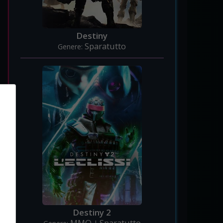
Destiny
Sparatutto
Genere:
Destiny 2
MMO
Sparatutto