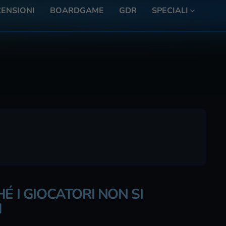
ENSIONI
BOARDGAME
GDR
SPECIALI
É I GIOCATORI NON SI
H