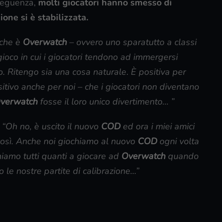
nseguenza,
molti giocatori hanno smesso di
ione si è stabilizzata.
 che è
Overwatch
– ovvero uno sparatutto a classi
gioco in cui i giocatori tendono ad immergersi
o.
Ritengo sia
una cosa naturale
.
È
positiva per
itivo anche per noi – che i giocatori non diventano
verwatch
fosse il loro unico divertimento… ”
o “Oh no, è uscito il nuovo
COD
ed ora i miei amici
così. Anche noi giochiamo al nuovo
COD
ogni volta
niamo tutti quanti a giocare ad
Overwatch
quando
 le nostre partite di calibrazione…”