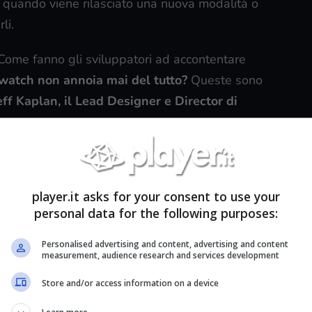
quando viene rilasciato una nuova modalità o
li.
Come fanno gli sviluppatori ad accontentare
watch non annoia mai del tutto?
Queste sono
eff Kaplan, il Lead Designer e Director di
player.it asks for your consent to use your
personal data for the following purposes:
n’s here!”
Personalised advertising and content, advertising and content
measurement, audience research and services development
Store and/or access information on a device