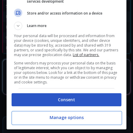
services development
Sviluppatore:
Bioware
Store and/or access information on a device
Publisher:
EA
Learn more
Disponibile per:
PC
,
PS4
,
PS5
,
Xbox One
Your personal data will be processed and information from
Genere:
Action
|
RPG
your device (cookies, unique identifiers, and other device
data) may be stored by, accessed by and shared with 319
Data di rilascio:
22/02/2019
partners, or used specifically by this site. We and our partners
may use precise geolocation data.
List of partners.
Some vendors may process your personal data on the basis
of legitimate interest, which you can object to by managing
DOVE ACQUISTARLO?
your options below. Look for a link at the bottom of this page
or in the site menu to manage or withdraw consent in privacy
and cookie settings.
Anthem: 500 Shards Xbox ONE
4.49 €
Consent
Manage options
SEGUICI SUI SOCIAL