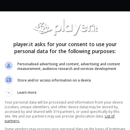
ent sta sviluppando Star
rder con l’obiettivo di
player.it asks for your consent to use your
nno fiscale 2020, insieme a
personal data for the following purposes:
sulla tabella di marcia.
Personalised advertising and content, advertising and content
measurement, audience research and services development
ilson
.
Store and/or access information on a device
Learn more
Your personal data will be processed and information from your device
(cookies, unique identifiers, and other device data) may be stored by,
accessed by and shared with 319 partners, or used specifically by this
ioco, che è, in media, di circa 4 anni possiamo
site. We and our partners may use precise geolocation data.
List of
partners.
o fine marzo 2021
. Il CEO afferma che si tratta
Some vendors may process your personal data on the basis of legitimate