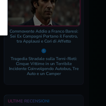
Commovente Addio a Franco Baresi:
Sei Ex Compagni Portano il Feretro,
tra Applausi e Cori di Affetto
Tragedia Stradale sulla Terni-Rieti:
Cinque Vittime in un Terribile
Incidente Coinvolgendo Autobus, Tre
Auto e un Camper
ULTIME RECENSIONI