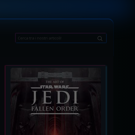
Search
for: