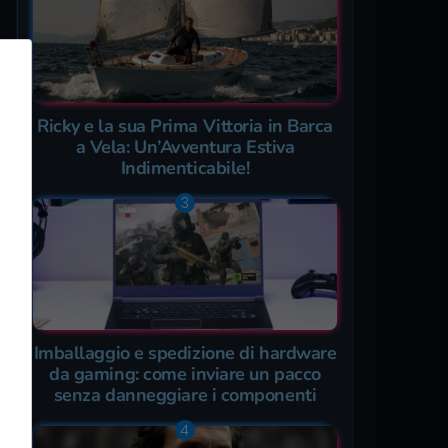
Ricky e la sua Prima Vittoria in Barca
a Vela: Un’Avventura Estiva
Indimenticabile!
Imballaggio e spedizione di hardware
da gaming: come inviare un pacco
senza danneggiare i componenti