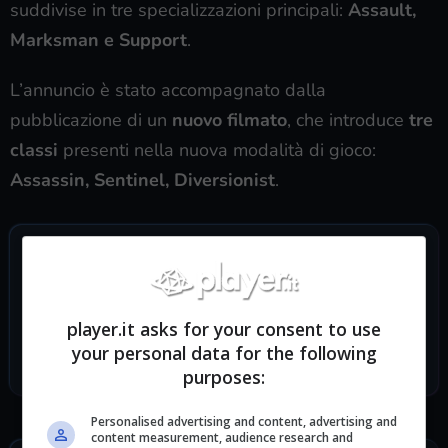
suddivise in tre specializzazioni principali:
Assault,
Marksman e Support
.
L’annuncio è stato accompagnato dalla
pubblicazione di un
nuovo filmato
, che introduce
tre
classi
presenti nella nuova modalità di gioco:
Assassin, Sentinel, Diversionist
.
SEGUICI SUI SOCIAL
TikTok
Twitch
player.it asks for your consent to use
Telegram
Discord
your personal data for the following
Facebook
purposes:
Personalised advertising and content, advertising and
content measurement, audience research and