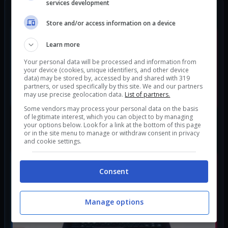
services development
ULTIMI ARTICOLI
Store and/or access information on a device
Learn more
Your personal data will be processed and information from
your device (cookies, unique identifiers, and other device
data) may be stored by, accessed by and shared with 319
partners, or used specifically by this site. We and our partners
may use precise geolocation data.
List of partners.
Some vendors may process your personal data on the basis
of legitimate interest, which you can object to by managing
Ricky e la sua Prima Vittoria in Barca a Vela:
your options below. Look for a link at the bottom of this page
Un’Avventura Estiva Indimenticabile!
or in the site menu to manage or withdraw consent in privacy
and cookie settings.
Consent
Manage options