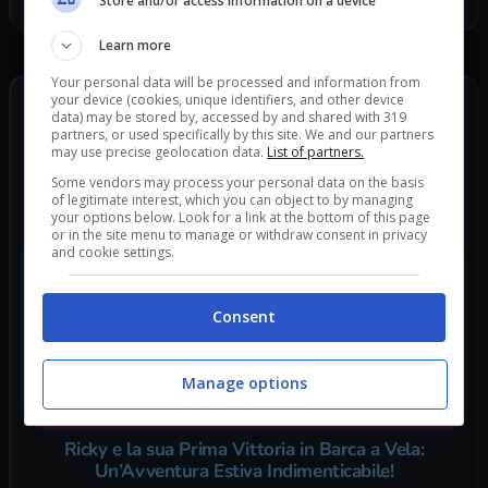
Facebook
Store and/or access information on a device
Learn more
Your personal data will be processed and information from
your device (cookies, unique identifiers, and other device
ULTIMI ARTICOLI
data) may be stored by, accessed by and shared with 319
partners, or used specifically by this site. We and our partners
may use precise geolocation data.
List of partners.
TIM lancia il Tapster Smart Bracelet No2: Il nuovo
Some vendors may process your personal data on the basis
of legitimate interest, which you can object to by managing
braccialetto NFC per pagamenti contactless
your options below. Look for a link at the bottom of this page
or in the site menu to manage or withdraw consent in privacy
and cookie settings.
Consent
Manage options
Ricky e la sua Prima Vittoria in Barca a Vela:
Un’Avventura Estiva Indimenticabile!