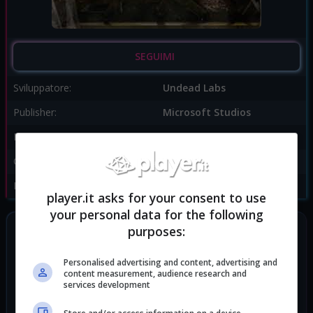
SEGUIMI
Sviluppatore:
Undead Labs
Publisher:
Microsoft Studios
Disponibile per:
PC
,
Xbox One
Genere:
Survival
Data di rilascio:
22/05/2018
player.it asks for your consent to use
your personal data for the following
SEGUICI SUI SOCIAL
purposes:
TikTok
Personalised advertising and content, advertising and
Twitch
content measurement, audience research and
services development
Telegram
Discord