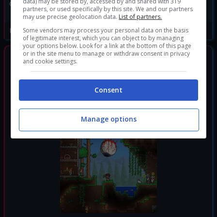
data) may be stored by, accessed by and shared with 319
Genere:
Avventura
|
Horror
|
partners, or used specifically by this site. We and our partners
Survival
may use precise geolocation data.
List of partners.
Data di rilascio:
23/04/2013
Some vendors may process your personal data on the basis
of legitimate interest, which you can object to by managing
your options below. Look for a link at the bottom of this page
or in the site menu to manage or withdraw consent in privacy
GIOCHI SIMILI
and cookie settings.
Consent
Manage options