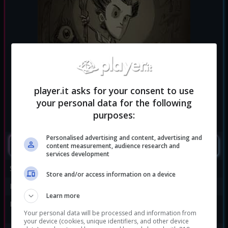
player.it asks for your consent to use
your personal data for the following
purposes:
Personalised advertising and content, advertising and
SEGUIMI
content measurement, audience research and
services development
Sviluppatore:
Klei Entertainment
Store and/or access information on a device
Publisher:
Klei Entertainment
Learn more
Disponibile per:
Android
,
iOS
,
Linux
,
PC
,
PS3
,
Your personal data will be processed and information from
PS4
,
PSVita
,
Switch
,
WiiU
your device (cookies, unique identifiers, and other device