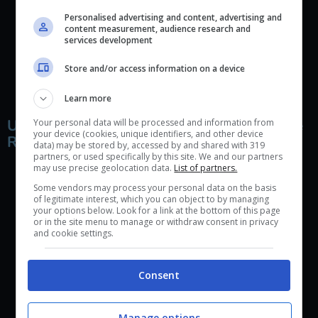
modo da avere abbastanza
Personalised advertising and content, advertising and
tempo per schivare gli
content measurement, audience research and
services development
attacchi.”
Store and/or access information on a device
Learn more
Una vera e propria passione per Dance Dance
Your personal data will be processed and information from
your device (cookies, unique identifiers, and other device
Revolution
data) may be stored by, accessed by and shared with 319
partners, or used specifically by this site. We and our partners
may use precise geolocation data.
List of partners.
Some vendors may process your personal data on the basis
of legitimate interest, which you can object to by managing
your options below. Look for a link at the bottom of this page
New Cuphead PB!
or in the site menu to manage or withdraw consent in privacy
and cookie settings.
pic.twitter.com/aXMUPdhe9L
Consent
— PeekingBoo (@PeekingBoo)
7
ottobre 2017
Manage options