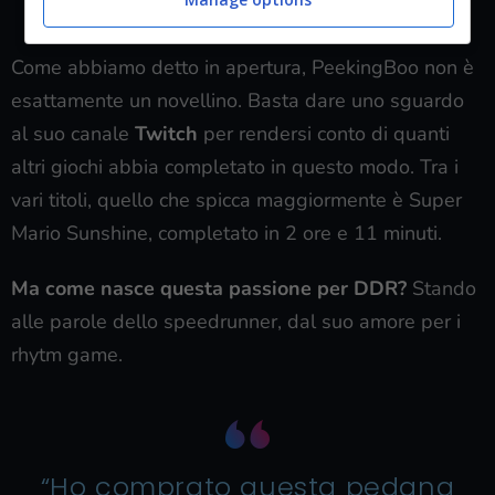
Come abbiamo detto in apertura, PeekingBoo non è
esattamente un novellino. Basta dare uno sguardo
al suo canale
Twitch
per rendersi conto di quanti
altri giochi abbia completato in questo modo. Tra i
vari titoli, quello che spicca maggiormente è Super
Mario Sunshine, completato in 2 ore e 11 minuti.
Ma come nasce questa passione per DDR?
Stando
alle parole dello speedrunner, dal suo amore per i
rhytm game.
“Ho comprato questa pedana