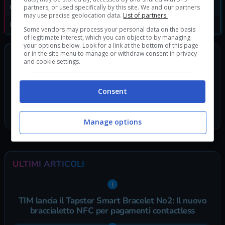
Genere:
Avventura
|
VR
partners, or used specifically by this site. We and our partners
may use precise geolocation data.
List of partners.
Data di rilascio:
28/04/2016
Some vendors may process your personal data on the basis
of legitimate interest, which you can object to by managing
your options below. Look for a link at the bottom of this page
or in the site menu to manage or withdraw consent in privacy
SEGUICI SUI SOCIAL
and cookie settings.
TikTok
Twitch
Consent
Telegram
Discord
Facebook
Manage options
ULTIMI ARTICOLI
TIM lancia il Tapster Smart Bracelet No2: Il nuovo
braccialetto NFC per pagamenti contactless