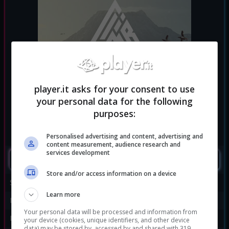
player.it asks for your consent to use
your personal data for the following
purposes:
Personalised advertising and content, advertising and
content measurement, audience research and
services development
SEGUIMI
Store and/or access information on a device
Sviluppatore:
Crytek
Learn more
Publisher:
Crytek
Your personal data will be processed and information from
Disponibile per:
Oculus
,
PC
your device (cookies, unique identifiers, and other device
data) may be stored by, accessed by and shared with 319