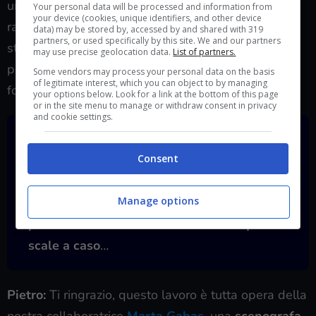
un
luogo immaginario
, simile per storia e
Your personal data will be processed and information from
your device (cookies, unique identifiers, and other device
rappresentazione a tanti villaggi sardi grazie agli
data) may be stored by, accessed by and shared with 319
partners, or used specifically by this site. We and our partners
studi che abbiamo fatto sui luoghi reali, ma è un
may use precise geolocation data.
List of partners.
posto nuovo. Lo stesso metodo è applicato al
Some vendors may process your personal data on the basis
of legitimate interest, which you can object to by managing
folklore del gioco.
your options below. Look for a link at the bottom of this page
or in the site menu to manage or withdraw consent in privacy
and cookie settings.
Ti confesso che sembra di essere davvero
Consent
in un paesino sardo, ho avuto parecchi
déjà-vu, sia negli esterni che negli interni.
Manage options
In passato mi sono sempre domandato
perché le case sarde avessero tutte quelle
scale a caso
…
Pietro:
Ti ringrazio, questo lavoro è tutta opera della
nostra collaboratrice
Marta Gabas
, una
scenografa