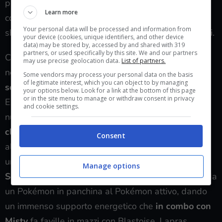
proprio Pokémon è andato al tappeto. Celebi EX ha
Learn more
comunque 130 PS, quindi non verrebbe one-
Your personal data will be processed and information from
shottato, ma 100 danni non sono affatto indifferenti.
your device (cookies, unique identifiers, and other device
data) may be stored by, accessed by and shared with 319
partners, or used specifically by this site. We and our partners
Certo, la difficoltà sta nel trovare tutte le carte
may use precise geolocation data.
List of partners.
necessarie a creare il deck, infatti nel nostro caso
ci
Some vendors may process your personal data on the basis
of legitimate interest, which you can object to by managing
son volute circa 45 bustine
per ottenere i 2 Celebi
your options below. Look for a link at the bottom of this page
or in the site menu to manage or withdraw consent in privacy
EX necessari a costruire il mazzo, ma per fortuna le
and cookie settings.
nuove lotte contro la CPU garantiscono
tante
clessidre gratis
. Si può allora ricorrere a mazzi
Consent
alternativi che sfruttano carte de L’Isola Misteriosa
un po’ meno rare, come
Vaporeon
che con l’abilità
Manage options
Sciaquare
permette di spostare le Energie Acqua da
un Pokémon in panchina al Pokémon attivo, dando
un immenso supporto energetico che
in combo con
Misty
fa faville in mazzi con Blastoise, Lapras,