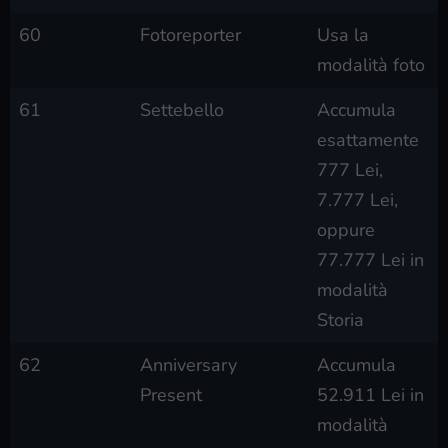
60
Fotoreporter
Usa la
modalità foto
61
Settebello
Accumula
esattamente
777 Lei,
7.777 Lei,
oppure
77.777 Lei in
modalità
Storia
62
Anniversary
Accumula
Present
52.911 Lei in
modalità