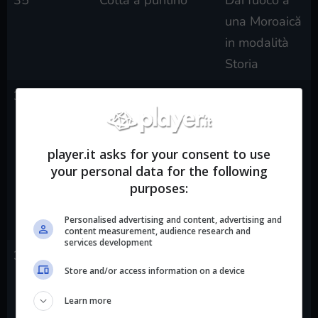
una Moroaică
in modalità
Storia
36
Riflessi fulminei
Devia una
freccia
infuocata con
player.it asks for your consent to use
un’arma da
your personal data for the following
mischia in
purposes:
Modalità
Personalised advertising and content, advertising and
Storia
content measurement, audience research and
services development
37
Capobranco
Sconfiggi
Store and/or access information on a device
Vârcolac Alfa
in modalità
Learn more