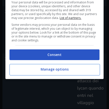
Storia
Your personal data will be processed and information from
your device (cookies, unique identifiers, and other device
data) may be stored by, accessed by and shared with 319
38
Davide contro Golia
Sconfiggi
partners, or used specifically by this site. We and our partners
may use precise geolocation data.
List of partners.
Uriaș durante
Some vendors may process your personal data on the basis
il primo
of legitimate interest, which you can object to by managing
your options below. Look for a link at the bottom of this page
attacco dei
or in the site menu to manage or withdraw consent in privacy
lycan nel
and cookie settings.
villaggio
Consent
39
Unstoppable
Sconfiggi 30
lycan durante
Manage options
il primo
attacco dei
lycan quando
entri nel
villaggio