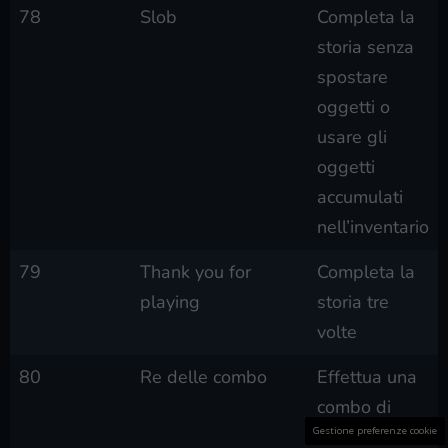
78
Slob
Completa la
storia senza
spostare
oggetti o
usare gli
oggetti
accumulati
nell’inventario
79
Thank you for
Completa la
playing
storia tre
volte
80
Re delle combo
Effettua una
combo di
Gestione preferenze cookie
almeno 30 in