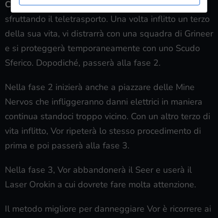
Cronus
, inoltre cercherà presto di allontanarsi
sfruttando il teletrasporto. Una volta inflitto un terzo
della sua vita, vi distrarrà con una squadra di Grineer
e si proteggerà temporaneamente con uno Scudo
Sferico. Dopodiché, passerà alla fase 2.
Nella fase 2 inizierà anche a piazzare delle Mine
Nervos che infliggeranno danni elettrici in maniera
continua standoci troppo vicino. Con un altro terzo di
vita inflitto, Vor ripeterà lo stesso procedimento di
prima e poi passerà alla fase 3.
Nella fase 3, Vor abbandonerà il Seer e userà il
Laser Orokin a cui dovrete fare molta attenzione.
Il metodo migliore per danneggiare Vor è ricorrere ai