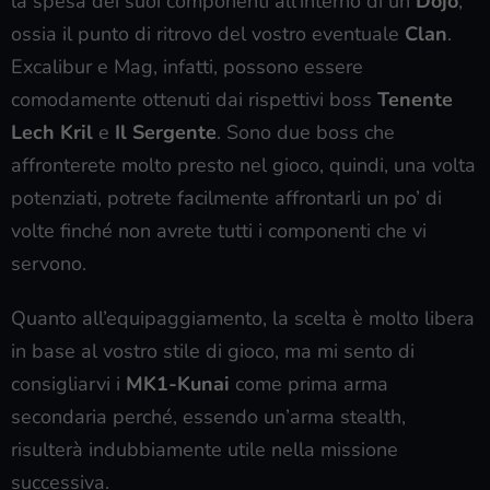
la spesa dei suoi componenti all’interno di un
Dojo
,
ossia il punto di ritrovo del vostro eventuale
Clan
.
Excalibur e Mag, infatti, possono essere
comodamente ottenuti dai rispettivi boss
Tenente
Lech Kril
e
Il Sergente
. Sono due boss che
affronterete molto presto nel gioco, quindi, una volta
potenziati, potrete facilmente affrontarli un po’ di
volte finché non avrete tutti i componenti che vi
servono.
Quanto all’equipaggiamento, la scelta è molto libera
in base al vostro stile di gioco, ma mi sento di
consigliarvi i
MK1-Kunai
come prima arma
secondaria perché, essendo un’arma stealth,
risulterà indubbiamente utile nella missione
successiva.