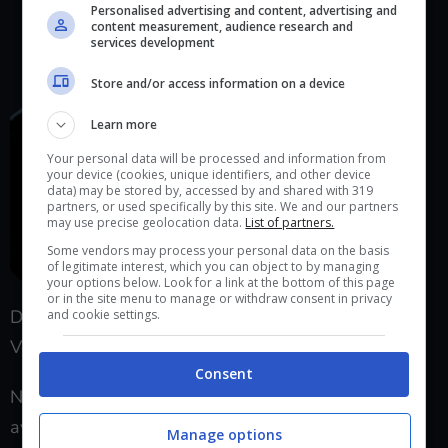
Personalised advertising and content, advertising and
content measurement, audience research and
services development
Store and/or access information on a device
Learn more
Your personal data will be processed and information from
your device (cookies, unique identifiers, and other device
data) may be stored by, accessed by and shared with 319
partners, or used specifically by this site. We and our partners
may use precise geolocation data.
List of partners.
Some vendors may process your personal data on the basis
of legitimate interest, which you can object to by managing
your options below. Look for a link at the bottom of this page
or in the site menu to manage or withdraw consent in privacy
Dopo tanti sforzi, è giunto il momento di affrontare
and cookie settings.
Vor nella vostra prima missione di
Assassinio
.
Consent
Nella fase 1 attaccherà con un fucile
Seer
e, se vi
avvicinerete troppo a lui, vi colpirà con una spada
Manage options