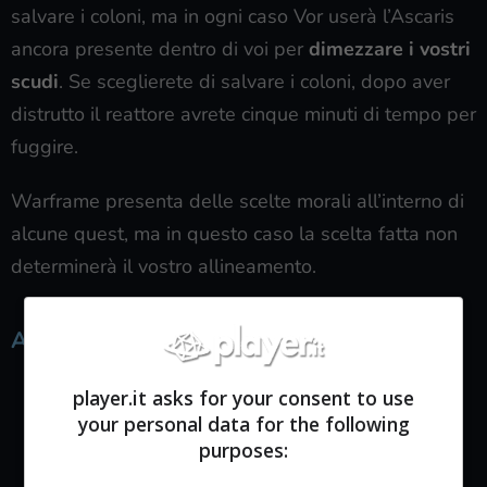
salvare i coloni, ma in ogni caso Vor userà l’Ascaris
ancora presente dentro di voi per
dimezzare i vostri
scudi
. Se sceglierete di salvare i coloni, dopo aver
distrutto il reattore avrete cinque minuti di tempo per
fuggire.
Warframe presenta delle scelte morali all’interno di
alcune quest, ma in questo caso la scelta fatta non
determinerà il vostro allineamento.
Affrontare Vor
player.it asks for your consent to use
your personal data for the following
purposes: