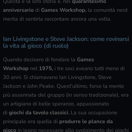
Questa è la loro storia e, nel
quarantesimo
anniversario
di
Games Workshop,
la comunità nerd
merita di sentirla raccontare ancora una volta.
Ian Livingstone e Steve Jackson: come rovinarsi
la vita al gioco (di ruolo)
Quando decisero di fondare la
Games
Workshop
nel
1975,
i tre soci aveano tutti meno di
30 anni. Si chiamavano Ian Livingstone, Steve
Jackson e John Peake. Quest’ultimo, forse la mente
più assennata del gruppo (in senso tradizionale), era
un artigiano di belle speranze, appassionato
di
giochi da tavolo classici.
La sua occupazione
principale era quella di
produrre le plance
da
gioco
in legno necessarie allo svolgimento dei giochi