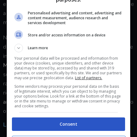
e propria casa editrice di
giochi da tavolo originali
e
a produrre
complementi
per il gioco di ruolo, come
Personalised advertising and content, advertising and
content measurement, audience research and
miniature, plance e schede personaggio.
services development
Store and/or access information on a device
Nel
1982
i due si lanciarono nella produzione
di
Librigame,
il primo dei quali edito da
Puffin
e
che
Learn more
in italiano ebbe il nome di
Lo Stregone della
Your personal data will be processed and information from
your device (cookies, unique identifiers, and other device
Montagna Incantata.
La casa editrice non avrebbe
data) may be stored by, accessed by and shared with 319
partners, or used specifically by this site. We and our partners
scommesso sul progetto nemmeno una moneta di
may use precise geolocation data.
List of partners.
rame, ma dovette ricredersi. Il format dei librigame
Some vendors may process your personal data on the basis
of legitimate interest, which you can object to by managing
ricevette un tale apprezzamento che nel giro
13
your options below. Look for a link at the bottom of this page
anni
Livingstone e Jackson scrissero di propria mano
or in the site menu to manage or withdraw consent in privacy
and cookie settings.
o approvarono ben
59 volumi.
Lo stato attuale dell’azienda Games Workshop
Consent