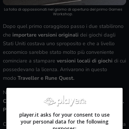
La folla di appassionati nel giorno di apertura del primo Games
Workshop.
Dopo quel primo coraggioso passo i due stabilirono
che
importare versioni originali
dei giochi dagli
Stati Uniti costava uno sproposito e che a livello
economico sarebbe stato molto più conveniente
cominciare a stampare
versioni locali di giochi
di cui
possedevano la licenza. Arrivarono in questo
modo
Traveller e Rune Quest.
Negli anni successivi si fecero strada
Il richiamo di
Chutulu,
il
Gioco di Ruolo del Signore degli Anelli,
Paranoia,
il
Gioco di Ruolo di Star Trek.
player.it asks for your consent to use
your personal data for the following
Cominciarono anche a trasformare la GW in una vera
purposes: