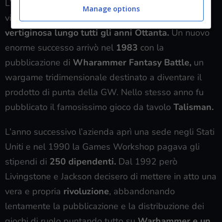
L’azienda costruita da due imprenditori disposti a
Manage options
vivere in un furgone conobbe una
crescita
vertiginosa lungo tutti gli anni Ottanta.
Un nuovo
enorme successo arrivò nel
1983
con la
pubblicazione di
Wharammer
Fantasy Battle,
un
wargame tridimensionale destinato a diventare il
prodotto di punta della GW. Nello stesso anno fu
pubblicato il famosissimo gioco da tavolo
Talisman.
L’anno successivo l’azienda aprì una sede negli Stati
Uniti e nel 1990 la Games Workshop pagava gli
stipendi di
250 dipendenti.
Dal 1992 però
Livingstone e Jackson decisero di mettere in atto una
vera e propria
rivoluzione
, abbandonando
lentamente la pubblicazione e la distribuzione dei
giochi di ruolo puntando tutto su
Warhammer e un