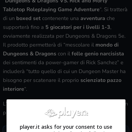
“
Dungeons & Dragons VS. Rick and Morty
Tabletop Roleplaying Game Adventure
“. Si tratterà
di un
boxed set
contenente una
avventura
che
supporterà fino a
5 giocatori per i livelli 1-3
,
ovviamente realizzata per Dungeons & Dragons 5e.
Il prodotto permetterà di “mescolare il
mondo di
Dungeons & Dragons
con il
folle genio narcisista
dei sentimenti da power-gamer di Rick Sanchez” e
includerà “tutto quello di cui un Dungeon Master ha
bisogno per scatenare il proprio
scienziato pazzo
interiore
“.
L’uscita è attesa per il
19 Novembre 2019
e avrà un
prezzo di copertina di
29,99 $
.
player.it asks for your consent to use