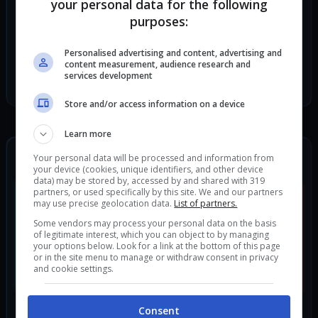
SEGUICI SUI SOCIAL
your personal data for the following
purposes:
TikTok
Twitch
Personalised advertising and content, advertising and
Telegram
content measurement, audience research and
Discord
services development
Facebook
Store and/or access information on a device
Learn more
ULTIMI ARTICOLI
Your personal data will be processed and information from
your device (cookies, unique identifiers, and other device
data) may be stored by, accessed by and shared with 319
partners, or used specifically by this site. We and our partners
may use precise geolocation data.
List of partners.
Some vendors may process your personal data on the basis
of legitimate interest, which you can object to by managing
your options below. Look for a link at the bottom of this page
or in the site menu to manage or withdraw consent in privacy
and cookie settings.
Consent
Ricky e la sua Prima Vittoria in Barca a Vela: