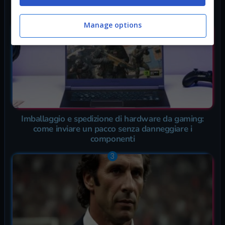
Un’Avventura Estiva Indimenticabile!
Manage options
Imballaggio e spedizione di hardware da gaming:
come inviare un pacco senza danneggiare i
componenti